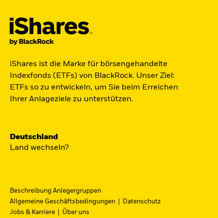
Der iShares Space ETF ist startklar.
iShares ist die Marke für börsengehandelte
Indexfonds (ETFs) von BlackRock. Unser Ziel:
Zugang zu Unternehmen aus den Bereichen
ETFs so zu entwickeln, um Sie beim Erreichen
Satellitentechnologie, Kommunikation und
Ihrer Anlageziele zu unterstützen.
Raumfahrtinnovation über einen einzigen
diversifizierten ETF.
Deutschland
Zum ETF
Land wechseln?
Beschreibung Anlegergruppen
iShares Fondsfinder
Allgemeine Geschäftsbedingungen
Datenschutz
Jobs & Karriere
Über uns