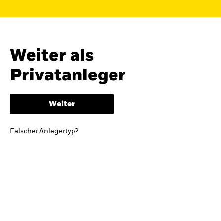
Finden Sie einen iShares ETF oder
Indexfonds, der zu Ihren Zielen passt.
FONDSNAME, WKN ODER ISIN
Weiter als
Privatanleger
ODER
NACH KATEGORIE
Weiter
z.B. Märkte und Regionen
Falscher Anlegertyp?
Kapitalanlagerisiko.
Eine Finanzanlage ist
mit Risiken verbunden. Der Wert einer
Anlage sowie das hieraus bezogene
Einkommen können Schwankungen
unterliegen und sind nicht garantiert. Es
kann sein, dass der Anleger nicht die
gesamte Summe zurückerhält.