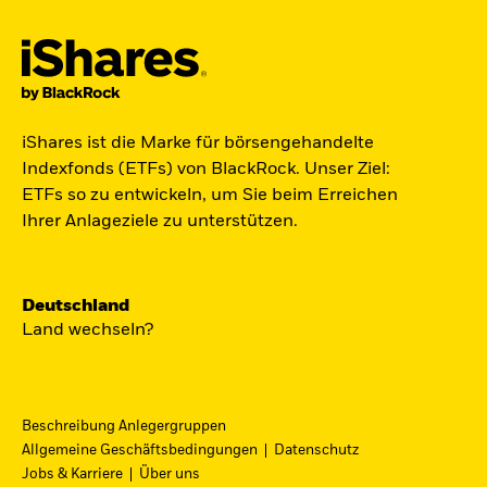
Der iShares Space ETF ist startklar.
iShares ist die Marke für börsengehandelte
Indexfonds (ETFs) von BlackRock. Unser Ziel:
Zugang zu Unternehmen aus den Bereichen
ETFs so zu entwickeln, um Sie beim Erreichen
Satellitentechnologie, Kommunikation und
Ihrer Anlageziele zu unterstützen.
Raumfahrtinnovation über einen einzigen
diversifizierten ETF.
Deutschland
Zum ETF
Land wechseln?
Beschreibung Anlegergruppen
iShares Fondsfinder
Allgemeine Geschäftsbedingungen
Datenschutz
Jobs & Karriere
Über uns