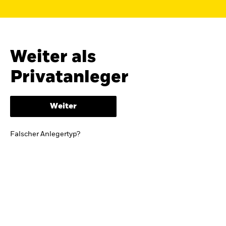
Finden Sie einen iShares ETF oder
Indexfonds, der zu Ihren Zielen passt.
FONDSNAME, WKN ODER ISIN
Weiter als
Privatanleger
ODER
NACH KATEGORIE
Weiter
z.B. Märkte und Regionen
Falscher Anlegertyp?
Kapitalanlagerisiko.
Eine Finanzanlage ist
mit Risiken verbunden. Der Wert einer
Anlage sowie das hieraus bezogene
Einkommen können Schwankungen
unterliegen und sind nicht garantiert. Es
kann sein, dass der Anleger nicht die
gesamte Summe zurückerhält.