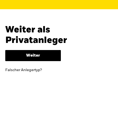
Finden Sie einen iShares ETF oder
Indexfonds, der zu Ihren Zielen passt.
FONDSNAME, WKN ODER ISIN
Weiter als
Privatanleger
ODER
NACH KATEGORIE
Weiter
z.B. Märkte und Regionen
Falscher Anlegertyp?
Kapitalanlagerisiko.
Eine Finanzanlage ist
mit Risiken verbunden. Der Wert einer
Anlage sowie das hieraus bezogene
Einkommen können Schwankungen
unterliegen und sind nicht garantiert. Es
kann sein, dass der Anleger nicht die
gesamte Summe zurückerhält.