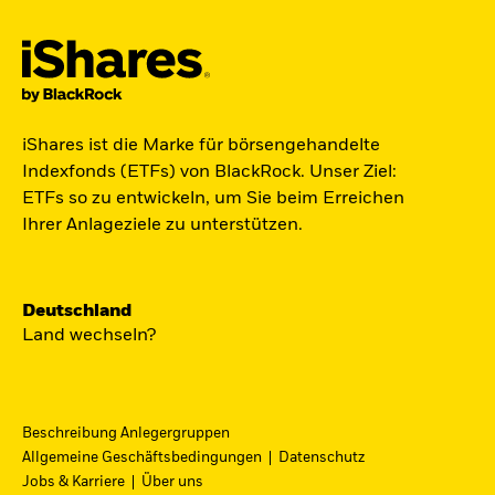
Der iShares Space ETF ist startklar.
iShares ist die Marke für börsengehandelte
Indexfonds (ETFs) von BlackRock. Unser Ziel:
Zugang zu Unternehmen aus den Bereichen
ETFs so zu entwickeln, um Sie beim Erreichen
Satellitentechnologie, Kommunikation und
Ihrer Anlageziele zu unterstützen.
Raumfahrtinnovation über einen einzigen
diversifizierten ETF.
Deutschland
Zum ETF
Land wechseln?
Beschreibung Anlegergruppen
iShares Fondsfinder
Allgemeine Geschäftsbedingungen
Datenschutz
Jobs & Karriere
Über uns