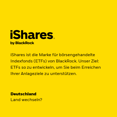
BlackRock
iShares
Aladdin
Land ändern
Anlegertyp wechseln
Produkte
Anlegen & Sparen
Trends & Mä
Germany
Netherlands
Privatanleger
iShares ist die Marke für börsengehandelte
Indexfonds (ETFs) von BlackRock. Unser Ziel:
Der iShares Space 
ETFs so zu entwickeln, um Sie beim Erreichen
Ihrer Anlageziele zu unterstützen.
startklar.
Deutschland
Land wechseln?
Zugang zu Unternehmen aus den Ber
Satellitentechnologie, Kommunikati