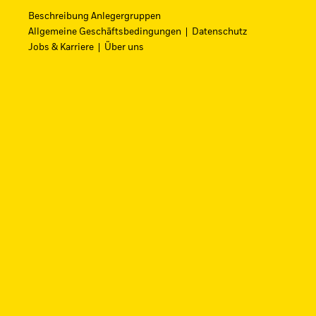
Raumfahrtinnovation über einen einzi
Beschreibung Anlegergruppen
Allgemeine Geschäftsbedingungen
Datenschutz
Zum ETF
Jobs & Karriere
Über uns
iShares Fondsfinder
Finden Sie einen iShares ETF oder Ind
FONDSNAME, WKN ODER ISIN