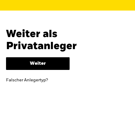
Finden Sie einen iShares ETF oder
Indexfonds, der zu Ihren Zielen passt.
FONDSNAME, WKN ODER ISIN
Weiter als
Privatanleger
ODER
NACH KATEGORIE
Weiter
z.B. Märkte und Regionen
Falscher Anlegertyp?
Kapitalanlagerisiko.
Eine Finanzanlage ist
mit Risiken verbunden. Der Wert einer
Anlage sowie das hieraus bezogene
Einkommen können Schwankungen
unterliegen und sind nicht garantiert. Es
kann sein, dass der Anleger nicht die
gesamte Summe zurückerhält.