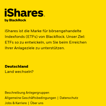
Der iShares Space ETF ist startklar.
iShares ist die Marke für börsengehandelte
Indexfonds (ETFs) von BlackRock. Unser Ziel:
Zugang zu Unternehmen aus den Bereichen
ETFs so zu entwickeln, um Sie beim Erreichen
Satellitentechnologie, Kommunikation und
Ihrer Anlageziele zu unterstützen.
Raumfahrtinnovation über einen einzigen
diversifizierten ETF.
Deutschland
Zum ETF
Land wechseln?
Beschreibung Anlegergruppen
iShares Fondsfinder
Allgemeine Geschäftsbedingungen
Datenschutz
Jobs & Karriere
Über uns