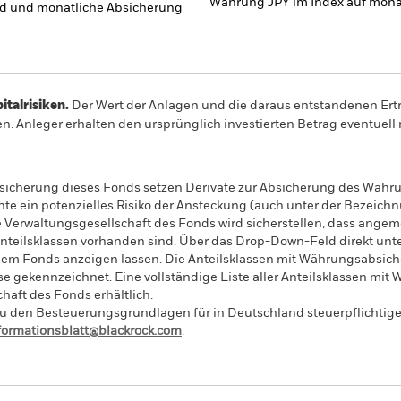
Währung JPY im Index auf monat
d und monatliche Absicherung
alrisiken.
Der Wert der Anlagen und die daraus entstandenen Ertr
n. Anleger erhalten den ursprünglich investierten Betrag eventuell 
sicherung dieses Fonds setzen Derivate zur Absicherung des Währun
nte ein potenzielles Risiko der Ansteckung (auch unter der Bezeichnu
e Verwaltungsgesellschaft des Fonds wird sicherstellen, dass ang
 Anteilsklassen vorhanden sind. Über das Drop-Down-Feld direkt u
in dem Fonds anzeigen lassen. Die Anteilsklassen mit Währungsabsic
e gekennzeichnet. Eine vollständige Liste aller Anteilsklassen mi
haft des Fonds erhältlich.
 den Besteuerungsgrundlagen für in Deutschland steuerpflichtige 
nformationsblatt@blackrock.com
.