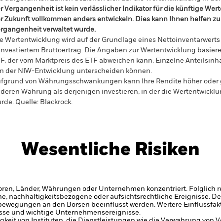
r Vergangenheit ist kein verlässlicher Indikator für die künftige Wer
r Zukunft vollkommen anders entwickeln. Dies kann Ihnen helfen zu 
rgangenheit verwaltet wurde.
e Wertentwicklung wird auf der Grundlage eines Nettoinventarwerts
investiertem Bruttoertrag. Die Angaben zur Wertentwicklung basier
F, der vom Marktpreis des ETF abweichen kann. Einzelne Anteilsinha
n der NIW-Entwicklung unterscheiden können.
fgrund von Währungsschwankungen kann Ihre Rendite höher oder geri
deren Währung als derjenigen investieren, in der die Wertentwickl
rde.
Quelle:
Blackrock.
Wesentliche Risiken
oren, Länder, Währungen oder Unternehmen konzentriert. Folglich rea
che, nachhaltigkeitsbezogene oder aufsichtsrechtliche Ereignisse.
De
bewegungen an den Börsen beeinflusst werden. Weitere Einflussfak
sse und wichtige Unternehmensereignisse.
gkeit von Instituten, die Dienstleistungen wie die Verwahrung von