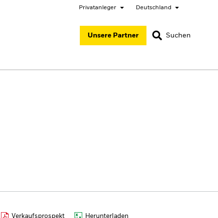
Privatanleger
Deutschland
SCHLIESSEN
SCHLIESSEN
Unsere Partner
Suchen
ited States
Location not listed
ger
Verkaufsprospekt
Herunterladen