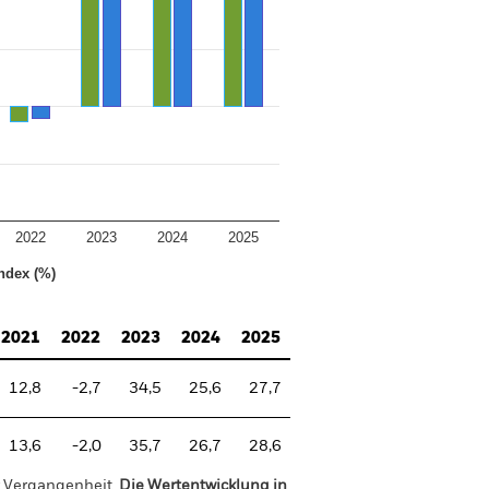
2022
2023
2024
2025
ndex (%)
2021
2022
2023
2024
2025
12,8
-2,7
34,5
25,6
27,7
13,6
-2,0
35,7
26,7
28,6
r Vergangenheit.
Die Wertentwicklung in