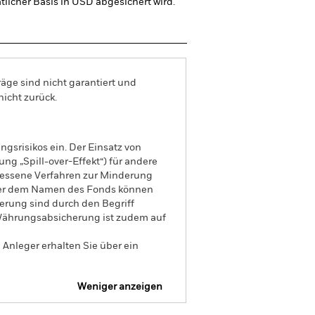
licher Basis in USD abgesichert wird.
äge sind nicht garantiert und
nicht zurück.
gsrisikos ein. Der Einsatz von
ng „Spill-over-Effekt“) für andere
emessene Verfahren zur Minderung
nter dem Namen des Fonds können
herung sind durch den Begriff
t Währungsabsicherung ist zudem auf
Anleger erhalten Sie über ein
Weniger anzeigen