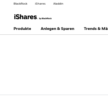
BlackRock
iShares
Aladdin
Land ändern
Anlegertyp wechseln
Produkte
Anlegen & Sparen
Trends & Mä
Germany
Netherlands
Privatanleger