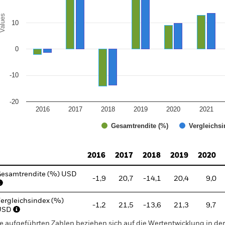
alues
10
0
-10
-20
2016
2017
2018
2019
2020
2021
Gesamtrendite (%)
Vergleichsi
d of interactive chart.
2016
2017
2018
2019
2020
esamtrendite (%) USD
-1,9
20,7
-14,1
20,4
9,0
ergleichsindex (%)
-1,2
21,5
-13,6
21,3
9,7
USD
e aufgeführten Zahlen beziehen sich auf die Wertentwicklung in de