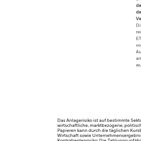
de
de
Ve
Di
re
ET
vo
Au
an
wu
Das Anlagerisiko ist auf bestimmte Sekt
wirtschaftliche, marktbezogene, politis
Papieren kann durch die täglichen Kurs
Wirtschaft sowie Unternehmensergebni
Kontrahentenrisiko: Die Zahlungsunfähi