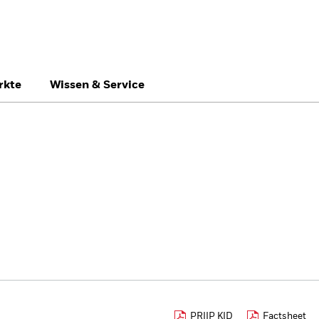
rkte
Wissen & Service
Switzerland
United Kingdom
Un
Professionelle Anle
PRIIP KID
Factsheet