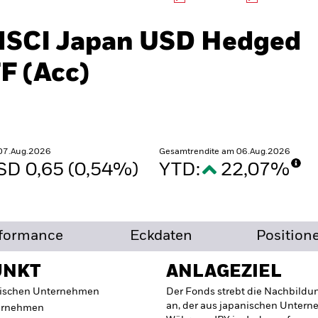
MSCI Japan USD Hedged
F (Acc)
 07.Aug.2026
Gesamtrendite am 06.Aug.2026
SD 0,65 (0,54%)
YTD:
22,07%
formance
Eckdaten
Position
UNKT
ANLAGEZIEL
anischen Unternehmen
Der Fonds strebt die Nachbildu
an, der aus japanischen Untern
ternehmen