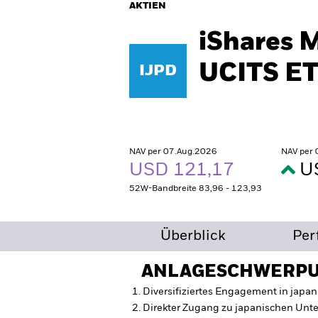
AKTIEN
iShares 
UCITS ET
IJPD
NAV per 07.Aug.2026
NAV per
USD 121,17
U
52W-Bandbreite 83,96 - 123,93
Überblick
Per
ANLAGESCHWERP
Diversifiziertes Engagement in jap
Direkter Zugang zu japanischen Un