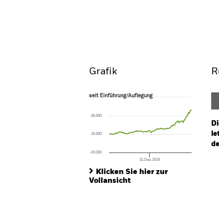
iShares MSCI Japan USD
Hedged UCITS ETF (Acc)
ISIN: IE00BCLWRG39
Überblick
Per
Grafik
R
seit Einführung/Auflegung
seit Einführung/Auflegung
Line chart with 156 data points.
The chart has 1 X axis displaying Time. Ran
40.000
The chart has 1 Y axis displaying values. Rang
Di
le
10.000
de
-20.000
31.Dez.2019
Ch
End of interactive chart.
Ba
Klicken Sie hier zur
Th
Vollansicht
Th