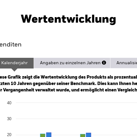
PRIIP KID
Factsheet
Verkaufspros
Wertentwicklung
formance
Eckdaten
Position
enditen
Kalenderjahr
Angaben zu einzelnen Jahren
Annualisi
ge: 2013-09-01 00:00:00 to 2026-08-06 00:00:00.
e: -300 to 600.
ese Grafik zeigt die Wertentwicklung des Produkts als prozentual
tzten 10 Jahren gegenüber seiner Benchmark. Dies kann Ihnen hel
r Vergangenheit verwaltet wurde, und ermöglicht einen Vergleic
art
40
r chart with 2 data series.
e chart has 1 X axis displaying categories.
e chart has 1 Y axis displaying Values. Range: -20 to 40.
30
20