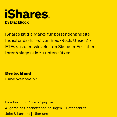
Der iShares Space ETF ist startklar.
iShares ist die Marke für börsengehandelte
Indexfonds (ETFs) von BlackRock. Unser Ziel:
Zugang zu Unternehmen aus den Bereichen
ETFs so zu entwickeln, um Sie beim Erreichen
Satellitentechnologie, Kommunikation und
Ihrer Anlageziele zu unterstützen.
Raumfahrtinnovation über einen einzigen
diversifizierten ETF.
Deutschland
Zum ETF
Land wechseln?
Beschreibung Anlegergruppen
iShares Fondsfinder
Allgemeine Geschäftsbedingungen
Datenschutz
Jobs & Karriere
Über uns