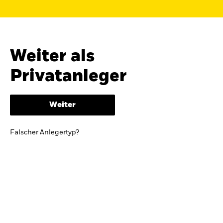
Finden Sie einen iShares ETF oder
Indexfonds, der zu Ihren Zielen passt.
FONDSNAME, WKN ODER ISIN
Weiter als
Privatanleger
ODER
NACH KATEGORIE
Weiter
z.B. Märkte und Regionen
Falscher Anlegertyp?
Kapitalanlagerisiko.
Eine Finanzanlage ist
mit Risiken verbunden. Der Wert einer
Anlage sowie das hieraus bezogene
Einkommen können Schwankungen
unterliegen und sind nicht garantiert. Es
kann sein, dass der Anleger nicht die
gesamte Summe zurückerhält.