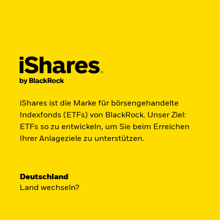
BlackRock
iShares
Aladdin
Land ändern
Anlegertyp wechseln
Produkte
Anlegen & Sparen
Trends & Mä
Germany
Netherlands
Privatanleger
iShares ist die Marke für börsengehandelte
Indexfonds (ETFs) von BlackRock. Unser Ziel:
Der iShares Space 
ETFs so zu entwickeln, um Sie beim Erreichen
Ihrer Anlageziele zu unterstützen.
startklar.
Deutschland
Land wechseln?
Zugang zu Unternehmen aus den Ber
Satellitentechnologie, Kommunikati