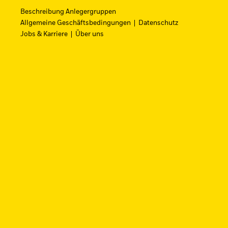
Raumfahrtinnovation über einen einzi
Beschreibung Anlegergruppen
Allgemeine Geschäftsbedingungen
Datenschutz
Zum ETF
Jobs & Karriere
Über uns
iShares Fondsfinder
Finden Sie einen iShares ETF oder Ind
FONDSNAME, WKN ODER ISIN