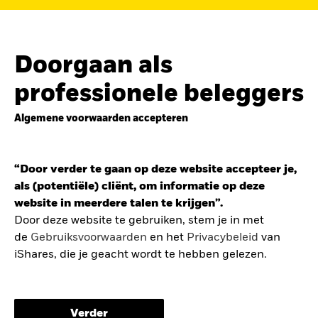
de
belegging in de Europese defensiesector
BEKIJK HET FONDS
LEES VERDER
Doorgaan als
professionele beleggers
Algemene voorwaarden accepteren
ZOEK iSHARES
FONDSEN
“Door verder te gaan op deze website accepteer je,
Vind een iShares ETF of
als (potentiële) cliënt, om informatie op deze
indexfonds dat je kan helpen
website in meerdere talen te krijgen”.
om je beleggingsdoelen te
Door deze website te gebruiken, stem je in met
de
Gebruiksvoorwaarden
en het
Privacybeleid
van
bereiken.
iShares, die je geacht wordt te hebben gelezen.
De gebruiksvoorwaarden bevatten belangrijke
informatie betreffende je bescherming en de
Verder