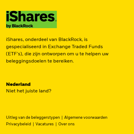
TOEGANG TOT DE
iShares, onderdeel van BlackRock, is
EUROPESE
gespecialiseerd in Exchange Traded Funds
DEFENSIESECTOR
(ETF's), die zijn ontworpen om u te helpen uw
beleggingsdoelen te bereiken.
Een strategische belegging in grote en
middelgrote spelers in de Europese
Nederland
defensiesector – precies nu Europa bezig is zijn
Niet het juiste land?
beveiliging grondig te hervormen.
DFEU
Uitleg van de beleggerstypen
Algemene voorwaarden
Ga
iShares Europe Defence UCITS ETF
Privacybeleid
Vacatures
Over ons
naar
Een nauwkeurig naar omzet gewogen