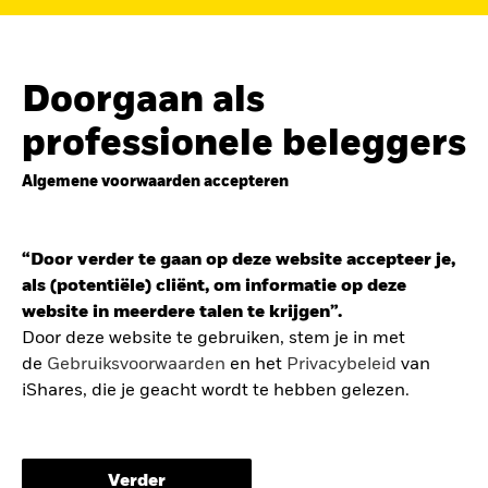
de
belegging in de Europese defensiesector
BEKIJK HET FONDS
LEES VERDER
Doorgaan als
professionele beleggers
Algemene voorwaarden accepteren
ZOEK iSHARES
FONDSEN
“Door verder te gaan op deze website accepteer je,
Vind een iShares ETF of
als (potentiële) cliënt, om informatie op deze
indexfonds dat je kan helpen
website in meerdere talen te krijgen”.
om je beleggingsdoelen te
Door deze website te gebruiken, stem je in met
de
Gebruiksvoorwaarden
en het
Privacybeleid
van
bereiken.
iShares, die je geacht wordt te hebben gelezen.
De gebruiksvoorwaarden bevatten belangrijke
informatie betreffende je bescherming en de
Verder