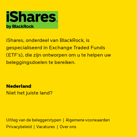
TOEGANG TOT DE
iShares, onderdeel van BlackRock, is
EUROPESE
gespecialiseerd in Exchange Traded Funds
DEFENSIESECTOR
(ETF's), die zijn ontworpen om u te helpen uw
beleggingsdoelen te bereiken.
Een strategische belegging in grote en
middelgrote spelers in de Europese
Nederland
defensiesector – precies nu Europa bezig is zijn
Niet het juiste land?
beveiliging grondig te hervormen.
DFEU
Uitleg van de beleggerstypen
Algemene voorwaarden
Ga
iShares Europe Defence UCITS ETF
Privacybeleid
Vacatures
Over ons
naar
Een nauwkeurig naar omzet gewogen