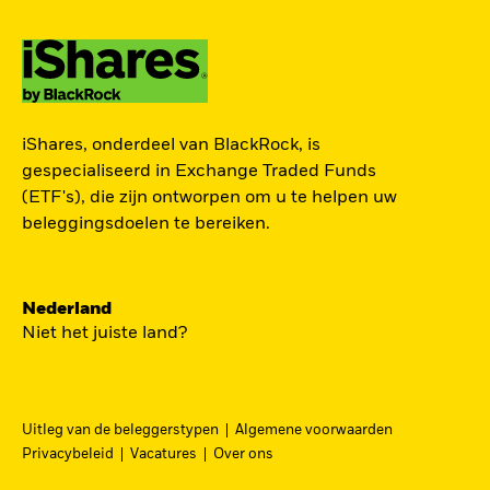
TOEGANG TOT DE
iShares, onderdeel van BlackRock, is
EUROPESE
gespecialiseerd in Exchange Traded Funds
DEFENSIESECTOR
(ETF's), die zijn ontworpen om u te helpen uw
beleggingsdoelen te bereiken.
Een strategische belegging in grote en
middelgrote spelers in de Europese
Nederland
defensiesector – precies nu Europa bezig is zijn
Niet het juiste land?
beveiliging grondig te hervormen.
DFEU
Uitleg van de beleggerstypen
Algemene voorwaarden
Ga
iShares Europe Defence UCITS ETF
Privacybeleid
Vacatures
Over ons
naar
Een nauwkeurig naar omzet gewogen