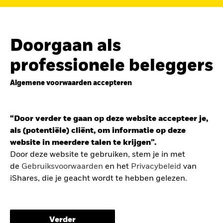
de
belegging in de Europese defensiesector
BEKIJK HET FONDS
LEES VERDER
Doorgaan als
professionele beleggers
Algemene voorwaarden accepteren
ZOEK iSHARES
FONDSEN
“Door verder te gaan op deze website accepteer je,
Vind een iShares ETF of
als (potentiële) cliënt, om informatie op deze
indexfonds dat je kan helpen
website in meerdere talen te krijgen”.
om je beleggingsdoelen te
Door deze website te gebruiken, stem je in met
de
Gebruiksvoorwaarden
en het
Privacybeleid
van
bereiken.
iShares, die je geacht wordt te hebben gelezen.
De gebruiksvoorwaarden bevatten belangrijke
informatie betreffende je bescherming en de
Verder