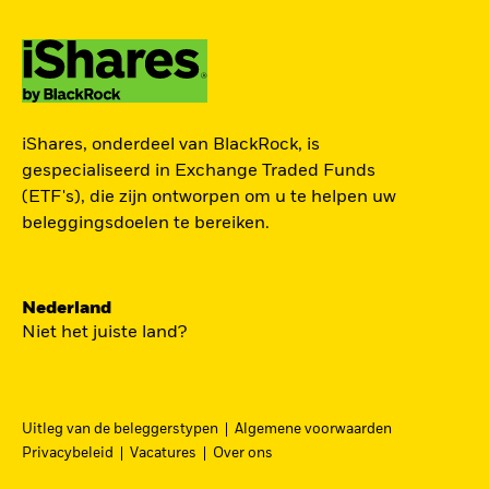
TOEGANG TOT DE
iShares, onderdeel van BlackRock, is
EUROPESE
gespecialiseerd in Exchange Traded Funds
DEFENSIESECTOR
(ETF's), die zijn ontworpen om u te helpen uw
beleggingsdoelen te bereiken.
Een strategische belegging in grote en
middelgrote spelers in de Europese
Nederland
defensiesector – precies nu Europa bezig is zijn
Niet het juiste land?
beveiliging grondig te hervormen.
DFEU
Uitleg van de beleggerstypen
Algemene voorwaarden
Ga
iShares Europe Defence UCITS ETF
Privacybeleid
Vacatures
Over ons
naar
Een nauwkeurig naar omzet gewogen