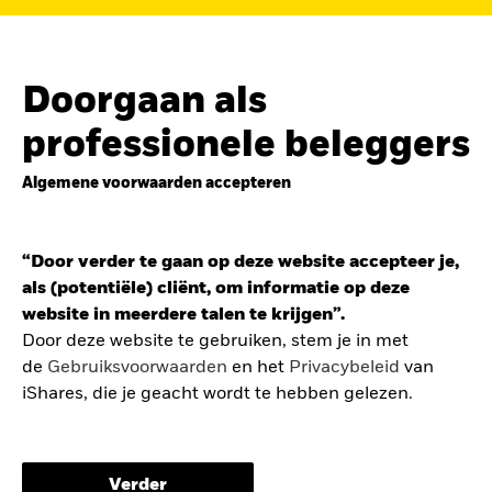
de
belegging in de Europese defensiesector
BEKIJK HET FONDS
LEES VERDER
Doorgaan als
professionele beleggers
Algemene voorwaarden accepteren
ZOEK iSHARES
FONDSEN
“Door verder te gaan op deze website accepteer je,
Vind een iShares ETF of
als (potentiële) cliënt, om informatie op deze
indexfonds dat je kan helpen
website in meerdere talen te krijgen”.
om je beleggingsdoelen te
Door deze website te gebruiken, stem je in met
de
Gebruiksvoorwaarden
en het
Privacybeleid
van
bereiken.
iShares, die je geacht wordt te hebben gelezen.
De gebruiksvoorwaarden bevatten belangrijke
informatie betreffende je bescherming en de
Verder