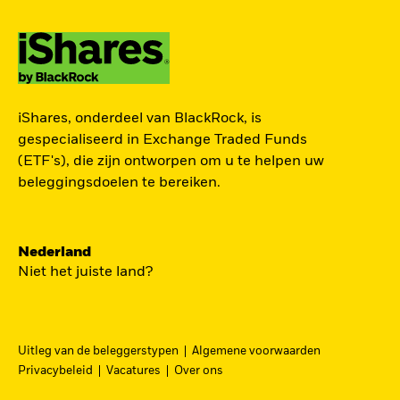
TOEGANG TOT DE
iShares, onderdeel van BlackRock, is
EUROPESE
gespecialiseerd in Exchange Traded Funds
DEFENSIESECTOR
(ETF's), die zijn ontworpen om u te helpen uw
beleggingsdoelen te bereiken.
Een strategische belegging in grote en
middelgrote spelers in de Europese
Nederland
defensiesector – precies nu Europa bezig is zijn
Niet het juiste land?
beveiliging grondig te hervormen.
DFEU
Uitleg van de beleggerstypen
Algemene voorwaarden
Ga
iShares Europe Defence UCITS ETF
Privacybeleid
Vacatures
Over ons
naar
Een nauwkeurig naar omzet gewogen