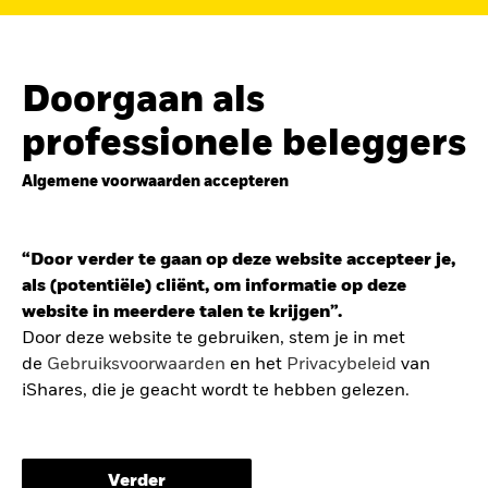
de
belegging in de Europese defensiesector
BEKIJK HET FONDS
LEES VERDER
Doorgaan als
professionele beleggers
Algemene voorwaarden accepteren
ZOEK iSHARES
FONDSEN
“Door verder te gaan op deze website accepteer je,
Vind een iShares ETF of
als (potentiële) cliënt, om informatie op deze
indexfonds dat je kan helpen
website in meerdere talen te krijgen”.
om je beleggingsdoelen te
Door deze website te gebruiken, stem je in met
de
Gebruiksvoorwaarden
en het
Privacybeleid
van
bereiken.
iShares, die je geacht wordt te hebben gelezen.
De gebruiksvoorwaarden bevatten belangrijke
informatie betreffende je bescherming en de
Verder