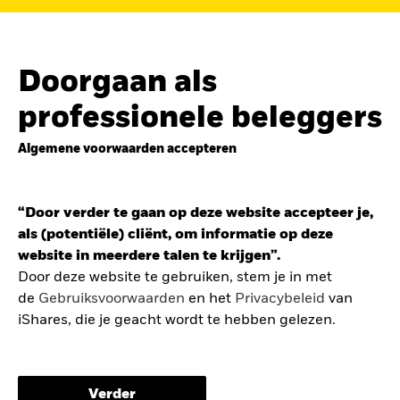
de
belegging in de Europese defensiesector
BEKIJK HET FONDS
LEES VERDER
Doorgaan als
professionele beleggers
Algemene voorwaarden accepteren
ZOEK iSHARES
FONDSEN
“Door verder te gaan op deze website accepteer je,
Vind een iShares ETF of
als (potentiële) cliënt, om informatie op deze
indexfonds dat je kan helpen
website in meerdere talen te krijgen”.
om je beleggingsdoelen te
Door deze website te gebruiken, stem je in met
de
Gebruiksvoorwaarden
en het
Privacybeleid
van
bereiken.
iShares, die je geacht wordt te hebben gelezen.
De gebruiksvoorwaarden bevatten belangrijke
informatie betreffende je bescherming en de
Verder