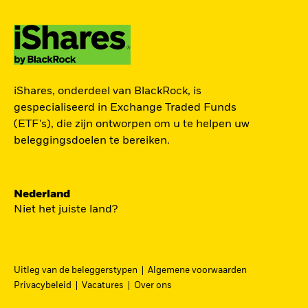
TOEGANG TOT DE
iShares, onderdeel van BlackRock, is
EUROPESE
gespecialiseerd in Exchange Traded Funds
DEFENSIESECTOR
(ETF's), die zijn ontworpen om u te helpen uw
beleggingsdoelen te bereiken.
Een strategische belegging in grote en
middelgrote spelers in de Europese
Nederland
defensiesector – precies nu Europa bezig is zijn
Niet het juiste land?
beveiliging grondig te hervormen.
DFEU
Uitleg van de beleggerstypen
Algemene voorwaarden
Ga
iShares Europe Defence UCITS ETF
Privacybeleid
Vacatures
Over ons
naar
Een nauwkeurig naar omzet gewogen