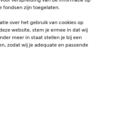
voor verspreiding van de informatie op
 fondsen zijn toegelaten.
tie over het gebruik van cookies op
eze website, stem je ermee in dat wij
der meer in staat stellen je bij een
n, zodat wij je adequate en passende
 Het is niet zeker dat je je