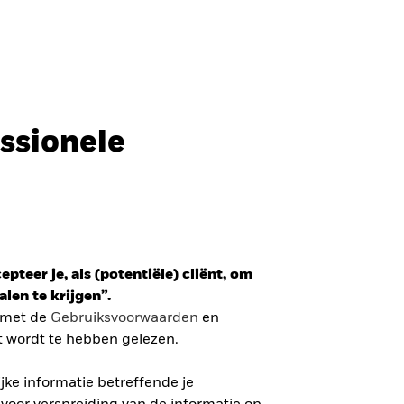
Professionele belegger
Nederland
SLUITEN
SLUITEN
Zoek
ssionele
ada
Chile
r
i (IFC)
España
ETF
an - 日本
Korea - 한국
mzet gewogen belegging in de
pteer je, als (potentiële) cliënt, om
way
Polska
r
len te krijgen”.
den
Taiwan - 台灣
n met de
Gebruiksvoorwaarden
en
 VERDER
t wordt te hebben gelezen.
ke informatie betreffende je