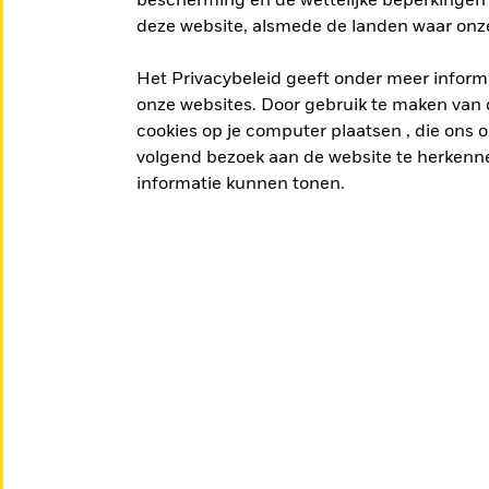
bescherming en de wettelijke beperkingen 
deze website, alsmede de landen waar onze
Het Privacybeleid geeft onder meer informa
onze websites. Door gebruik te maken van d
cookies op je computer plaatsen , die ons on
ES FONDSEN
volgend bezoek aan de website te herkenne
informatie kunnen tonen.
kan helpen om je beleggingsdoelen te bereiken.
n en de opgebrachte inkomsten kunnen variëren.