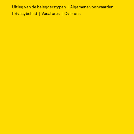
hervormen.
Uitleg van de beleggerstypen
Algemene voorwaarden
Privacybeleid
Vacatures
Over ons
ZOEK iSHAR
Vind een iShares ETF of indexfonds dat je 
BEKIJK PER CATEGORIE
Beleggingsrisico.
De waarde van belegginge