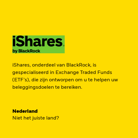
BlackRock
iShares
Aladdin
Verander uw locatie
Ander beleggerstype
Producten
Thema's
Onderzoek & inzicht
Americas Offshore
Australia
TOEGANG TOT DE
Professionele belegger
China Offshore - 中
Colombia
iShares, onderdeel van BlackRock, is
国境外
EUROPESE
gespecialiseerd in Exchange Traded Funds
(ETF's), die zijn ontworpen om u te helpen uw
Finland
France
beleggingsdoelen te bereiken.
DEFENSIESECTOR
Luxembourg
Magyarország
Portugal
Schweiz
Nederland
Een strategische belegging in grote en m
United Kingdom
United States
Niet het juiste land?
spelers in de Europese defensiesector – p
Europa bezig is zijn beveiliging grondig te