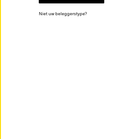
Niet uw beleggerstype?
Onderzoek &
Educatie
inzichten
EDUCATIE
Documentati
Positie kiezen in een