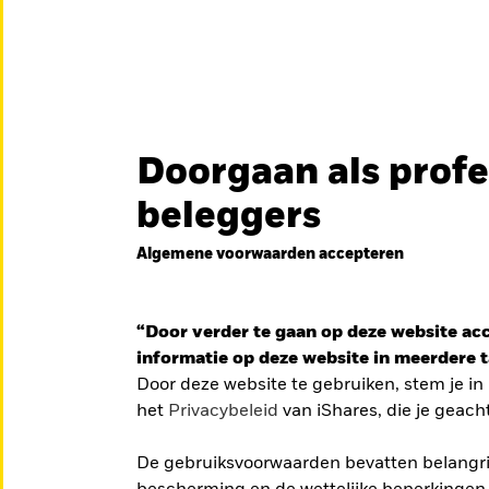
en
Educatie
Over ons
Doorgaan als profe
België
Brazil
Can
beleggers
Particuliere belegge
Denmark
Deutschland
Duba
DFEU
Algemene voorwaarden accepteren
Ga
iShares Europe Defence UCITS 
Hong Kong - 香港
Italia
Jap
naar
de
Een nauwkeurig naar o
México
“Door verder te gaan op deze website acce
Nederland
Nor
Europese defensiesecto
informatie op deze website in meerdere ta
Singapore
South Africa
Swe
Door deze website te gebruiken, stem je i
iddelgrote
BEKIJK HET FONDS
LEES
het
Privacybeleid
van iShares, die je geach
Õsterreich
Location not listed
recies nu
De gebruiksvoorwaarden bevatten belangrij