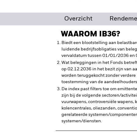
Overzicht
Rendeme
WAAROM
IB36
?
Biedt een blootstelling aan belastbar
luidende bedrijfsobligaties van bele
vervaldatum tussen 01/01/2036 en 
Wat beleggingen in het Fonds betreft
op 02.12.2036 in het bezit zijn van 
worden teruggekocht zonder verdere
toestemming van de aandeelhouders
De index past filters toe om emittente
zijn bij de volgende sectoren/activite
vuurwapens, controversiële wapens, 
kolencentrales, oliezanden, convent
gerelateerde systemen/componente
systemen/diensten.