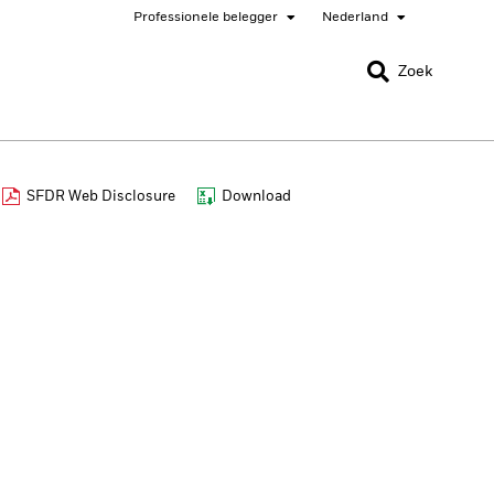
Professionele belegger
Nederland
SLUITEN
SLUITEN
Zoek
nada
Chile
SFDR Web Disclosure
Download
er
bai (IFC)
España
pan - 日本
Korea - 한국
rway
Polska
eden
Taiwan - 台灣