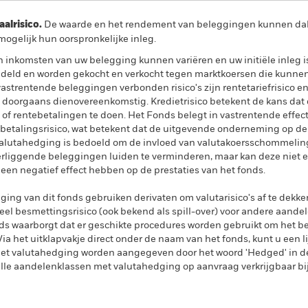
lrisico.
De waarde en het rendement van beleggingen kunnen dalen
ogelijk hun oorspronkelijke inleg.
n inkomsten van uw belegging kunnen variëren en uw initiële inleg 
ndeld en worden gekocht en verkocht tegen marktkoersen die kunnen 
strentende beleggingen verbonden risico's zijn rentetariefrisico en kr
 doorgaans dienovereenkomstig. Kredietrisico betekent de kans dat d
 of rentebetalingen te doen. Het Fonds belegt in vastrentende effec
etalingsrisico, wat betekent dat de uitgevende onderneming op de
 Valutahedging is bedoeld om de invloed van valutakoersschommelin
derliggende beleggingen luiden te verminderen, maar kan deze niet e
f een negatief effect hebben op de prestaties van het fonds.
ing van dit fonds gebruiken derivaten om valutarisico's af te dekke
el besmettingsrisico (ook bekend als spill-over) voor andere aande
s waarborgt dat er geschikte procedures worden gebruikt om het be
a het uitklapvakje direct onder de naam van het fonds, kunt u een li
met valutahedging worden aangegeven door het woord 'Hedged' in d
n alle aandelenklassen met valutahedging op aanvraag verkrijgbaar b