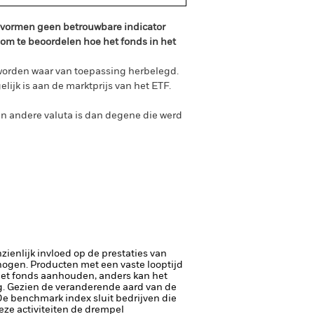
n vormen geen betrouwbare indicator
 om te beoordelen hoe het fonds in het
worden waar van toepassing herbelegd.
ijk is aan de marktprijs van het ETF.
n andere valuta is dan degene die werd
ienlijk invloed op de prestaties van
rhogen.
Producten met een vaste looptijd
het fonds aanhouden, anders kan het
ing. Gezien de veranderende aard van de
e benchmark index sluit bedrijven die
eze activiteiten de drempel