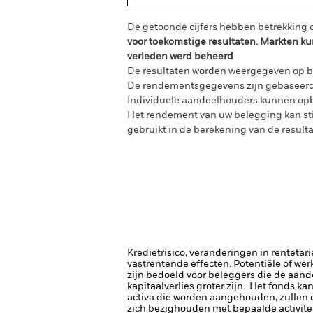
De getoonde cijfers hebben betrekking o
voor toekomstige resultaten. Markten ku
verleden werd beheerd
De resultaten worden weergegeven op ba
De rendementsgegevens zijn gebaseerd op
Individuele aandeelhouders kunnen opb
Het rendement van uw belegging kan sti
gebruikt in de berekening van de resulta
Kredietrisico, veranderingen in renteta
vastrentende effecten. Potentiële of wer
zijn bedoeld voor beleggers die de aan
kapitaalverlies groter zijn. Het fonds k
activa die worden aangehouden, zullen d
zich bezighouden met bepaalde activitei