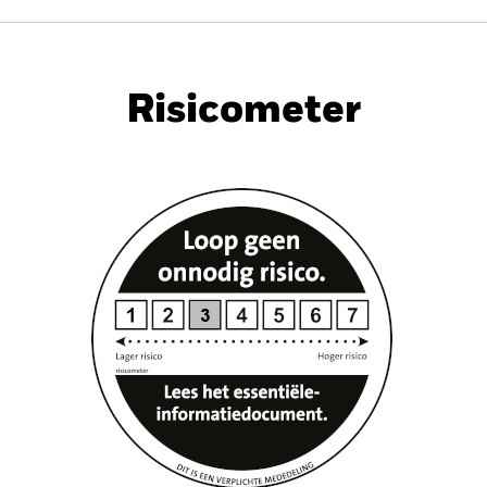
PRIIP KID
Factsheet
Prospec
m € Corp UCITS
Download
Risicometer
nt
Kerngegevens
Portefeuilleverd