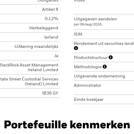
Obligaties
Index
Artikel 8
0,12%
Uitgegeven aandelen
per 06/aug/2026
Herbeleggend
ISIN
Ierland
Rendement uit securities lend
Uitkering maandelijks
Ja
Productstructuur
BlackRock Asset Management
Methodologie
Ireland Limited
Uitgevende onderneming
tate Street Custodial Services
(Ireland) Limited
Administrator
IB36 GY
Einde boekjaar
Portefeuille kenmerken