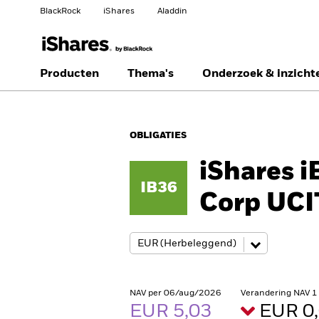
BlackRock
iShares
Aladdin
Verander uw locatie
Ander beleggerstype
Producten
Thema's
Onderzoek & inzicht
Americas Offshore
Australia
Professionele belegger
OBLIGATIES
China Offshore - 中国
Colombia
境外
iShares 
IB36
Finland
France
Corp UCI
Luxembourg
Magyarország
Portugal
Schweiz
United Kingdom
United States
NAV per 06/aug/2026
Verandering NAV 1
EUR 5,03
EUR 0,