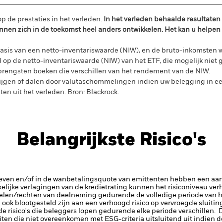
p de prestaties in het verleden.
In het verleden behaalde resultate
nnen zich in de toekomst heel anders ontwikkelen. Het kan u helpen
sis van een netto-inventariswaarde (NIW), en de bruto-inkomsten 
 de netto-inventariswaarde (NIW) van het ETF, die mogelijk niet gel
rengsten boeken die verschillen van het rendement van de NIW.
jgen of dalen door valutaschommelingen indien uw belegging in ee
ten uit het verleden.
Bron:
Blackrock.
Belangrijkste Risico's
rieven en/of in de wanbetalingsquote van emittenten hebben een aanz
kelijke verlagingen van de kredietrating kunnen het risiconiveau ve
delen/rechten van deelneming gedurende de volledige periode van 
an ook blootgesteld zijn aan een verhoogd risico op vervroegde sluit
e risico's die beleggers lopen gedurende elke periode verschillen.
D
ten die niet overeenkomen met ESG-criteria uitsluitend uit indien d