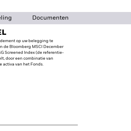
eling
Documenten
EL
endement op uw belegging te
van de Bloomberg MSCI December
G Screened Index (de referentie-
lt, door een combinatie van
e activa van het Fonds.