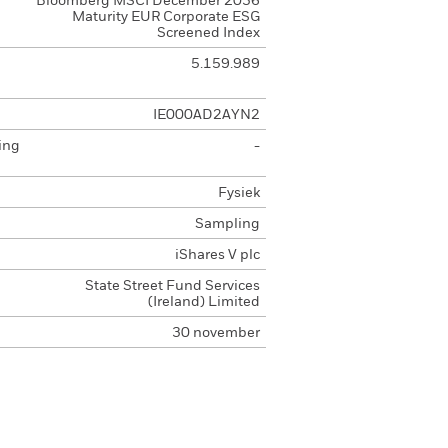
Bloomberg MSCI December 2036
Maturity EUR Corporate ESG
Screened Index
5.159.989
IE000AD2AYN2
ing
-
Fysiek
Sampling
iShares V plc
State Street Fund Services
(Ireland) Limited
30 november