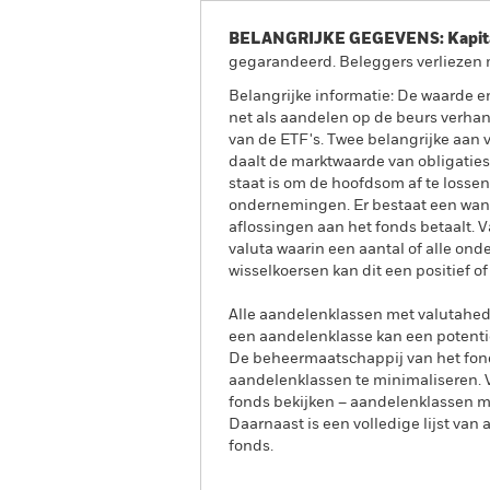
BELANGRIJKE GEGEVENS: Kapitaa
gegarandeerd. Beleggers verliezen m
Belangrijke informatie: De waarde e
net als aandelen op de beurs verha
van de ETF's. Twee belangrijke aan va
daalt de marktwaarde van obligaties
staat is om de hoofdsom af te lossen
ondernemingen. Er bestaat een wanb
aflossingen aan het fonds betaalt.
valuta waarin een aantal of alle on
wisselkoersen kan dit een positief o
Alle aandelenklassen met valutahedg
een aandelenklasse kan een potentie
De beheermaatschappij van het fond
aandelenklassen te minimaliseren. Vi
fonds bekijken – aandelenklassen 
Daarnaast is een volledige lijst va
fonds.