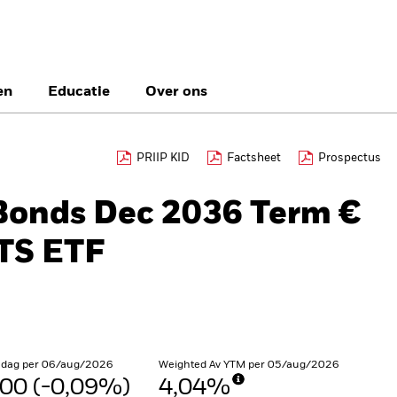
en
Educatie
Over ons
België
Brazil
Ca
PRIIP KID
Factsheet
Prospectus
Particuliere belegg
Denmark
Deutschland
Du
iBonds Dec 2036 Term €
Hong Kong - 香港
Italia
Ja
TS ETF
México
Nederland
No
Singapore
South Africa
Sw
Õsterreich
Location not listed
 dag per 06/aug/2026
Weighted Av YTM per 05/aug/2026
00 (-0,09%)
4,04%