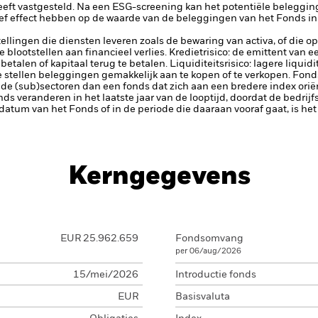
heeft vastgesteld. Na een ESG-screening kan het potentiële beleggi
ief effect hebben op de waarde van de beleggingen van het Fonds in
tellingen die diensten leveren zoals de bewaring van activa, of die o
lootstellen aan financieel verlies.
Kredietrisico: de emittent van 
 betalen of kapitaal terug te betalen.
Liquiditeitsrisico: lagere liqui
te stellen beleggingen gemakkelijk aan te kopen of te verkopen.
Fonds
e (sub)sectoren dan een fonds dat zich aan een bredere index oriën
s veranderen in het laatste jaar van de looptijd, doordat de bedrijfs
valdatum van het Fonds of in de periode die daaraan vooraf gaat, is h
Kerngegevens
EUR 25.962.659
Fondsomvang
per 06/aug/2026
15/mei/2026
Introductie fonds
EUR
Basisvaluta