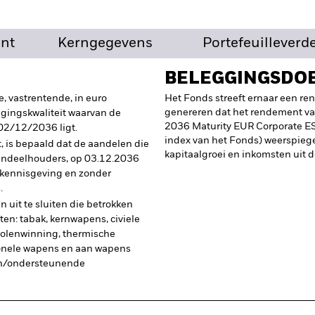
nt
Kerngegevens
Portefeuilleverd
BELEGGINGSDO
e, vastrentende, in euro
Het Fonds streeft ernaar een r
genereren dat het rendement 
ggingskwaliteit waarvan de
2036 Maturity EUR Corporate ES
02/12/2036 ligt.
index van het Fonds) weerspiege
, is bepaald dat de aandelen die
kapitaalgroei en inkomsten uit d
aandeelhouders, op 03.12.2036
 kennisgeving en zonder
.
n uit te sluiten die betrokken
iten: tabak, kernwapens, civiele
kolenwinning, thermische
ionele wapens en aan wapens
n/ondersteunende