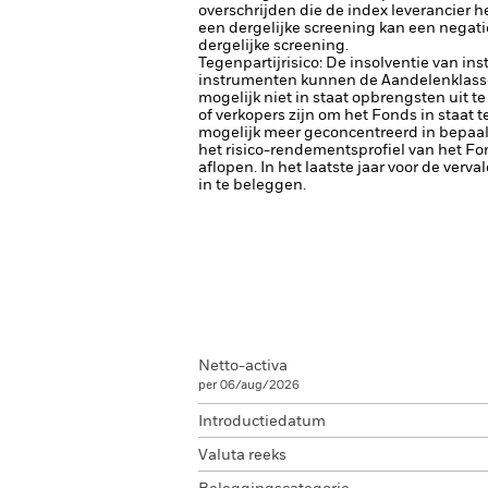
overschrijden die de index leverancier 
een dergelijke screening kan een negat
dergelijke screening.
Tegenpartijrisico: De insolventie van ins
instrumenten kunnen de Aandelenklasse b
mogelijk niet in staat opbrengsten uit te
of verkopers zijn om het Fonds in staat 
mogelijk meer geconcentreerd in bepaald
het risico-rendementsprofiel van het Fond
aflopen. In het laatste jaar voor de ver
in te beleggen.
Netto-activa
per 06/aug/2026
Introductiedatum
Valuta reeks