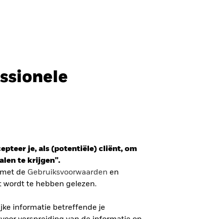
Professionele belegger
Nederland
SLUITEN
SLUITEN
Zoek
ssionele
ada
Chile
r
i (IFC)
España
ETF
an - 日本
Korea - 한국
mzet gewogen belegging in de
pteer je, als (potentiële) cliënt, om
way
Polska
r
len te krijgen”.
den
Taiwan - 台灣
n met de
Gebruiksvoorwaarden
en
 VERDER
t wordt te hebben gelezen.
ke informatie betreffende je