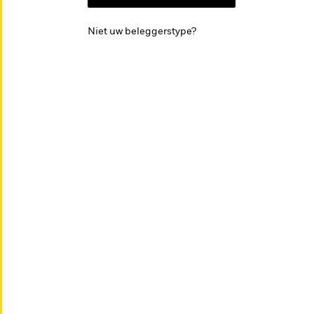
Niet uw beleggerstype?
Onderzoek &
Educatie
inzichten
EDUCATIE
Documentati
Positie kiezen in een