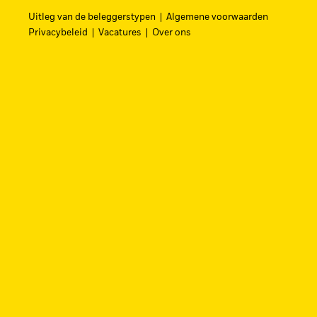
hervormen.
Uitleg van de beleggerstypen
Algemene voorwaarden
Privacybeleid
Vacatures
Over ons
ZOEK iSHAR
Vind een iShares ETF of indexfonds dat je 
BEKIJK PER CATEGORIE
Beleggingsrisico.
De waarde van belegginge