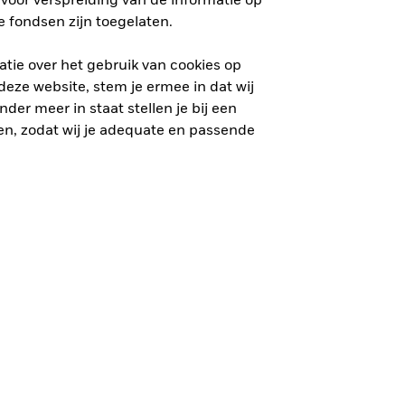
voor verspreiding van de informatie op
 fondsen zijn toegelaten.
tie over het gebruik van cookies op
eze website, stem je ermee in dat wij
der meer in staat stellen je bij een
n, zodat wij je adequate en passende
 Het is niet zeker dat je je