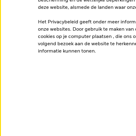
bescherming en de wettelijke beperkingen 
deze website, alsmede de landen waar onze
Het Privacybeleid geeft onder meer informa
onze websites. Door gebruik te maken van d
cookies op je computer plaatsen , die ons on
ES FONDSEN
volgend bezoek aan de website te herkenne
informatie kunnen tonen.
kan helpen om je beleggingsdoelen te bereiken.
n en de opgebrachte inkomsten kunnen variëren.