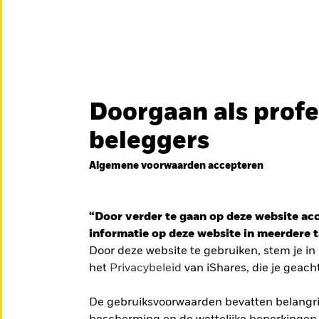
en
Educatie
Over ons
Doorgaan als profe
België
Brazil
Can
beleggers
Particuliere belegge
Denmark
Deutschland
Duba
DFEU
Algemene voorwaarden accepteren
Ga
iShares Europe Defence UCITS 
Hong Kong - 香港
Italia
Jap
naar
de
Een nauwkeurig naar o
México
“Door verder te gaan op deze website acce
Nederland
Nor
Europese defensiesecto
informatie op deze website in meerdere ta
Singapore
South Africa
Swe
Door deze website te gebruiken, stem je i
iddelgrote
BEKIJK HET FONDS
LEES
het
Privacybeleid
van iShares, die je geach
Õsterreich
Location not listed
recies nu
De gebruiksvoorwaarden bevatten belangrij