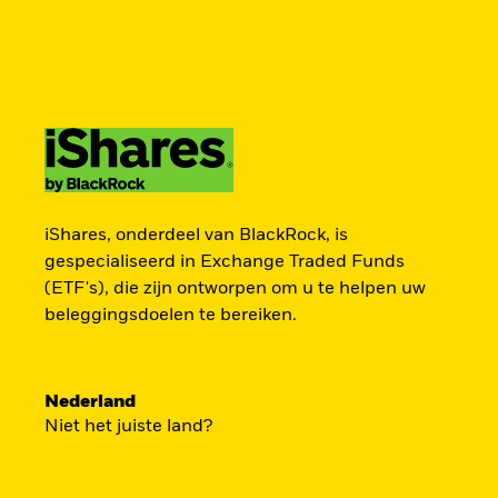
BlackRock
iShares
Aladdin
Verander uw locatie
Ander beleggerstype
Producten
Thema's
Onderzoek & inzicht
Americas Offshore
Australia
TOEGANG TOT DE
Professionele belegger
China Offshore - 中
Colombia
iShares, onderdeel van BlackRock, is
国境外
EUROPESE
gespecialiseerd in Exchange Traded Funds
(ETF's), die zijn ontworpen om u te helpen uw
Finland
France
beleggingsdoelen te bereiken.
DEFENSIESECTOR
Luxembourg
Magyarország
Portugal
Schweiz
Nederland
Een strategische belegging in grote en m
United Kingdom
United States
Niet het juiste land?
spelers in de Europese defensiesector – p
Europa bezig is zijn beveiliging grondig te