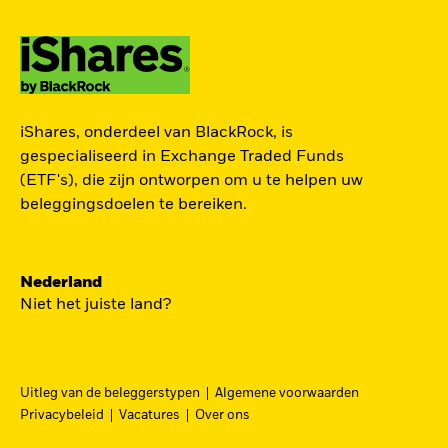
TOEGANG TOT DE
iShares, onderdeel van BlackRock, is
EUROPESE
gespecialiseerd in Exchange Traded Funds
DEFENSIESECTOR
(ETF's), die zijn ontworpen om u te helpen uw
beleggingsdoelen te bereiken.
Een strategische belegging in grote en
middelgrote spelers in de Europese
Nederland
defensiesector – precies nu Europa bezig is zijn
Niet het juiste land?
beveiliging grondig te hervormen.
DFEU
Uitleg van de beleggerstypen
Algemene voorwaarden
Ga
iShares Europe Defence UCITS ETF
Privacybeleid
Vacatures
Over ons
naar
Een nauwkeurig naar omzet gewogen