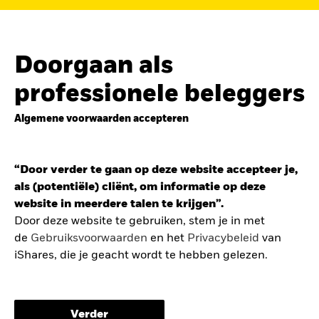
de
belegging in de Europese defensiesector
BEKIJK HET FONDS
LEES VERDER
Doorgaan als
professionele beleggers
Algemene voorwaarden accepteren
ZOEK iSHARES
FONDSEN
“Door verder te gaan op deze website accepteer je,
Vind een iShares ETF of
als (potentiële) cliënt, om informatie op deze
indexfonds dat je kan helpen
website in meerdere talen te krijgen”.
om je beleggingsdoelen te
Door deze website te gebruiken, stem je in met
de
Gebruiksvoorwaarden
en het
Privacybeleid
van
bereiken.
iShares, die je geacht wordt te hebben gelezen.
De gebruiksvoorwaarden bevatten belangrijke
informatie betreffende je bescherming en de
Verder