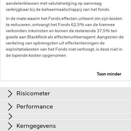
aandelenklassen met valutahedging op aanvraag
verkrijgbaar bij de beheermaatschappij van het fonds.
In de mate waarin het Fonds effecten uitleent om zijn kosten
te reduceren, ontvangt het Fonds 62,5% van de hiermee
verbonden inkomsten en komen de resterende 37,5% ten
goede aan BlackRock als effectenuitleenagent. Aangezien de
verdeling van opbrengsten uit effectenleningen de
exploitatiekosten van het Fonds niet verhoogt, is deze niet in
de lopende kosten opgenomen.
Toon minder
iShares Emerging Markets Government Bond Index
Fund (LU)
Risicometer
Performance
Grafiek
Kerngegevens
Veranderingen in rentetarieven, kredietrisico's en/of de