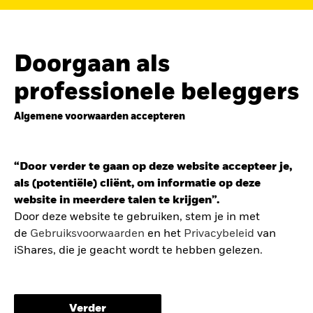
de
belegging in de Europese defensiesector
BEKIJK HET FONDS
LEES VERDER
Doorgaan als
professionele beleggers
Algemene voorwaarden accepteren
ZOEK iSHARES
FONDSEN
“Door verder te gaan op deze website accepteer je,
Vind een iShares ETF of
als (potentiële) cliënt, om informatie op deze
indexfonds dat je kan helpen
website in meerdere talen te krijgen”.
om je beleggingsdoelen te
Door deze website te gebruiken, stem je in met
de
Gebruiksvoorwaarden
en het
Privacybeleid
van
bereiken.
iShares, die je geacht wordt te hebben gelezen.
De gebruiksvoorwaarden bevatten belangrijke
informatie betreffende je bescherming en de
Verder