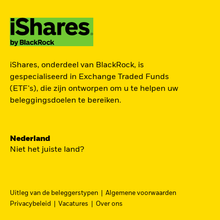
TOEGANG TOT DE
iShares, onderdeel van BlackRock, is
EUROPESE
gespecialiseerd in Exchange Traded Funds
DEFENSIESECTOR
(ETF's), die zijn ontworpen om u te helpen uw
beleggingsdoelen te bereiken.
Een strategische belegging in grote en
middelgrote spelers in de Europese
Nederland
defensiesector – precies nu Europa bezig is zijn
Niet het juiste land?
beveiliging grondig te hervormen.
DFEU
Uitleg van de beleggerstypen
Algemene voorwaarden
Ga
iShares Europe Defence UCITS ETF
Privacybeleid
Vacatures
Over ons
naar
Een nauwkeurig naar omzet gewogen