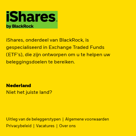
TOEGANG TOT DE
iShares, onderdeel van BlackRock, is
EUROPESE
gespecialiseerd in Exchange Traded Funds
DEFENSIESECTOR
(ETF's), die zijn ontworpen om u te helpen uw
beleggingsdoelen te bereiken.
Een strategische belegging in grote en
middelgrote spelers in de Europese
Nederland
defensiesector – precies nu Europa bezig is zijn
Niet het juiste land?
beveiliging grondig te hervormen.
DFEU
Uitleg van de beleggerstypen
Algemene voorwaarden
Ga
iShares Europe Defence UCITS ETF
Privacybeleid
Vacatures
Over ons
naar
Een nauwkeurig naar omzet gewogen