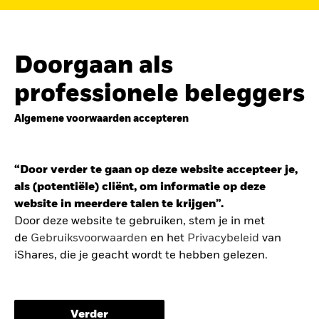
de
belegging in de Europese defensiesector
BEKIJK HET FONDS
LEES VERDER
Doorgaan als
professionele beleggers
Algemene voorwaarden accepteren
ZOEK iSHARES
FONDSEN
“Door verder te gaan op deze website accepteer je,
Vind een iShares ETF of
als (potentiële) cliënt, om informatie op deze
indexfonds dat je kan helpen
website in meerdere talen te krijgen”.
om je beleggingsdoelen te
Door deze website te gebruiken, stem je in met
de
Gebruiksvoorwaarden
en het
Privacybeleid
van
bereiken.
iShares, die je geacht wordt te hebben gelezen.
De gebruiksvoorwaarden bevatten belangrijke
informatie betreffende je bescherming en de
Verder