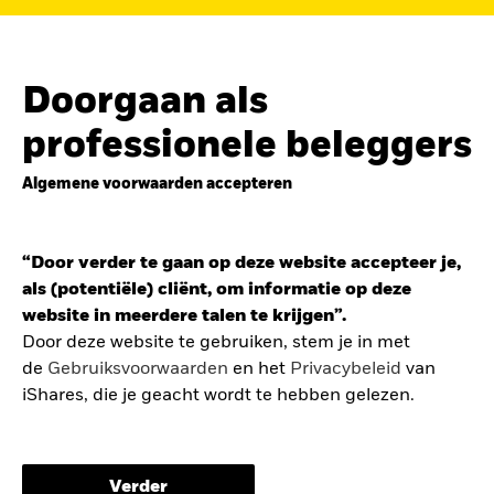
de
belegging in de Europese defensiesector
BEKIJK HET FONDS
LEES VERDER
Doorgaan als
professionele beleggers
Algemene voorwaarden accepteren
ZOEK iSHARES
FONDSEN
“Door verder te gaan op deze website accepteer je,
Vind een iShares ETF of
als (potentiële) cliënt, om informatie op deze
indexfonds dat je kan helpen
website in meerdere talen te krijgen”.
om je beleggingsdoelen te
Door deze website te gebruiken, stem je in met
de
Gebruiksvoorwaarden
en het
Privacybeleid
van
bereiken.
iShares, die je geacht wordt te hebben gelezen.
De gebruiksvoorwaarden bevatten belangrijke
informatie betreffende je bescherming en de
Verder