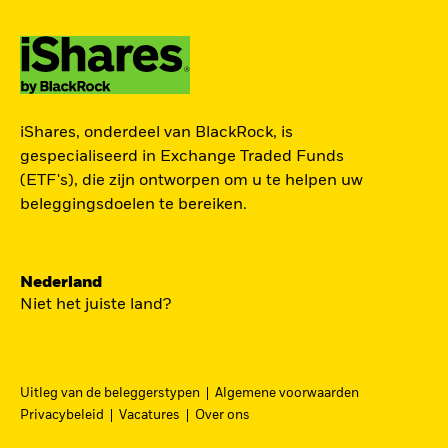
TOEGANG TOT DE
iShares, onderdeel van BlackRock, is
EUROPESE
gespecialiseerd in Exchange Traded Funds
DEFENSIESECTOR
(ETF's), die zijn ontworpen om u te helpen uw
beleggingsdoelen te bereiken.
Een strategische belegging in grote en
middelgrote spelers in de Europese
Nederland
defensiesector – precies nu Europa bezig is zijn
Niet het juiste land?
beveiliging grondig te hervormen.
DFEU
Uitleg van de beleggerstypen
Algemene voorwaarden
Ga
iShares Europe Defence UCITS ETF
Privacybeleid
Vacatures
Over ons
naar
Een nauwkeurig naar omzet gewogen