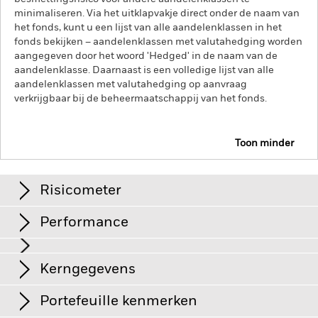
minimaliseren. Via het uitklapvakje direct onder de naam van
het fonds, kunt u een lijst van alle aandelenklassen in het
fonds bekijken – aandelenklassen met valutahedging worden
aangegeven door het woord 'Hedged' in de naam van de
aandelenklasse. Daarnaast is een volledige lijst van alle
aandelenklassen met valutahedging op aanvraag
verkrijgbaar bij de beheermaatschappij van het fonds.
Toon minder
iShares MSCI USA CTB Enhanced ESG UCITS ETF
Risicometer
Performance
Grafiek
Kerngegevens
Het beleggingsrisico is geconcentreerd in specifieke
sectoren, landen, valuta's of bedrijven. Dit betekent dat het
Fonds gevoeliger is voor lokale economische, markt-,
Volledige grafiek bekijken
Portefeuille kenmerken
politieke, duurzaamheids- of regelgevingsgebeurtenissen.
Netto-activa
EUR 1.526.572.616