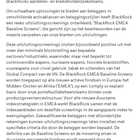
CCC)
BlackRocks aandelen- en kredietonderzoeksteams.
rendementsgegevens zijn gebaseerd op de
per 17/jul/2026
Van
Verenigd Koninkrijk
Wat u kunt terugkrijgen na aftrek van kost
nettovermogenswaarde (NVW) van het ETF, die mogelijk niet
Stressscenario
Om schaalbare oplossingen te bieden aan beleggers in
30/jun/2016
30/
Gemiddeld rendement per jaar
MSCI ESG-kwaliteitsscore (0-
6,51
gelijk is aan de marktprijs van het ETF. Individuele
verschillende activaklassen en beleggingsstijlen heeft BlackRock
Tot
Zweden
10)
30/jun/2017
30/
aandeelhouders kunnen opbrengsten boeken die verschillen
een reeks uitsluitingsscreenings ontwikkeld, "BlackRock EMEA
Wat u kunt terugkrijgen na aftrek van kost
per 17/jul/2026
Ongunstig
van het rendement van de NVW.
Baseline Screens”, die gericht zijn op het beantwoorden van de
Gemiddeld rendement per jaar
Zwitserland
Rendement uit securities lending (%)
meeste verzoeken van onze klanten om uitsluitingen.
Wereldwijde classificatie van
Equity US
De getoonde cijfers hebben betrekking op de prestaties in het
fondsen door Lipper
Wat u kunt terugkrijgen na aftrek van kost
Deze uitsluitingsscreenings sluiten bijvoorbeeld posities uit met
Gematigd
verleden.
In het verleden behaalde resultaten vormen geen
Gem. uitgeleend (% van AUM)
per 17/jul/2026
Gemiddeld rendement per jaar
meer dan minimale blootstelling aan bepaalde
betrouwbare indicator voor toekomstige resultaten. Markten
sectoren/industrieën, waaronder, maar niet beperkt tot
MSCI Gewogen Gemiddelde
68,13
Max. uitgeleend (% van AUM)
kunnen zich in de toekomst heel anders ontwikkelen. Het kan
Wat u kunt terugkrijgen na aftrek van kost
Koolstofintensiteit (ton CO2-
controversiële wapens, nucleaire wapens, fossiele brandstoffen,
Gunstig
u helpen om te beoordelen hoe het fonds in het verleden
Gemiddeld rendement per jaar
eq/$ miljoen OMZET)
vuurwapens voor civiel gebruik, tabak en schenders van het
Onderpand (% van lening)
werd beheerd
per 17/jul/2026
Global Compact van de VN. De BlackRock EMEA Baseline Screens
Het stressscenario laat zien wat u zou kunnen terugkrijgen in
De resultaten worden weergegeven op basis van een netto-
worden toegepast op alle nieuwe actieve fondsen in Europa, het
extreme marktomstandigheden.
MSCI Impliciete
> 2,0 - 2,5 °C
inventariswaarde (NIW), en de bruto-inkomsten worden waar
Midden-Oosten en Afrika ("EMEA"), op een 'comply or explain'
Temperatuurstijging (0-3,0+
De bovenstaande tabel geeft de beschikbare Securities
basis door onze portefeuillebeheersteams binnen onze
van toepassing herbelegd. De rendementsgegevens zijn
°C)
Lending gegevens weer.
productgovernancestructuur. Voor alle nieuwe duurzame
gebaseerd op de netto-inventariswaarde (NIW) van het ETF,
per 17/jul/2026
indexstrategieën in EMEA werkt BlackRock samen met de
die mogelijk niet gelijk is aan de marktprijs van het ETF.
De informatie in de tabel “Samenvatting Leningen” wordt niet
MSCI ESG % Dekking
99,98
indexaanbieder om dezelfde screenings in de aangepaste index te
Individuele aandeelhouders kunnen opbrengsten boeken die
weergegeven voor fondsen die korter dan 12 maanden
per 17/jul/2026
weerspiegelen. Gekwalificeerde beleggers met afzonderlijke
verschillen van het rendement van de NIW.
gebruik hebben gemaakt van securities lending. De
rekeningen kunnen uitsluitingsscreenings laten instellen met
Het rendement van uw belegging kan stijgen of dalen door
MSCI ESG-kwaliteitsscore –
56,38
weergegeven cijfers hebben betrekking op resultaten in het
specifieke criteria die door de belegger worden bepaald. De
Percentiel peer
valutaschommelingen indien uw belegging in een andere
definitie van de Baseline Screens en de invoering ervan in
verleden. In het verleden behaalde resultaten zijn geen
per 17/jul/2026
valuta is dan degene die werd gebruikt in de berekening van
duurzame gescreende fondsen wordt geregeld door de