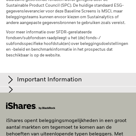
betrouwbare indicator voor toekomstige resultaten. Het beleid
de resultaten uit het verleden.
Bron:
Blackrock.
Sustainable Product Council (SPC). De huidige standaard ESG-
Fondsen in peergroup
3.838
van BlackRock is om rendementsgegevens openbaar te
gegevensleverancier voor deze Baseline Screens is MSCI, maar
per 17/jul/2026
maken met een vertraging van één maand. Dit betekent dat
beleggingsteams kunnen ervoor kiezen om Sustainalytics of
het rendement van 01/01/2019 tot 31/12/2019 openbaar
MSCI Gewogen Gemiddelde
99,77
andere aangepaste gegevensbronnen te gebruiken zoals vereist.
kan worden gemaakt vanaf 01/02/2020.
Koolstofintensiteit % Dekking
Voor meer informatie over SFDR-gerelateerde
Het maximale uitgeleende percentage kan in de loop der tijd
per 17/jul/2026
fondsen/subfondsen raadpleegt u het (de) fonds-/
stijgen of dalen.
subfondsspecifieke hoofdstuk(en) over beleggingsdoelstellingen
MSCI Impliciete
99,66
en -beleid en benchmarkinformatie in het prospectus dat
Temperatuurstijging %
Het primaire risico bij securities lending is dat de lener zijn
beschikbaar is op de website.
Dekking
verplichting om de geleende effecten terug te geven, niet kan
per 17/jul/2026
nakomen, terwijl de contante waarde van het onderpand lager
is dan de kosten van het terugkopen van de effecten.
Important Information
Wat voor maatstaf is de Impliciete
Temperatuurstijging (ITR)? Lees wat deze maatstaf
iShares plc, iShares II plc, iShares III plc, iShares IV plc, iShares
inhoudt, hoe hij berekend wordt en welke
Toon meer
Dit document is uitsluitend bestemd voor professionele,
V plc, iShares VI plc en iShares VII plc (de 'vennootschappen')
aannames en beperkingen een rol spelen bij deze
gekwalificeerde cliënten en beleggers.
zijn open-end beleggingsmaatschappijen met variabel
“toekomstgerichte” klimaatmaatstaf.
In de Europese Economische Ruimte (EER)
wordt dit document
Alle data komen van MSCI ESG Fund Ratings per
kapitaal naar Iers recht, waarvan de fondsen afzonderlijk
iShares opent beleggingsmogelijkheden in een groot
Klimaatverandering is één van de grootste problemen
uitgegeven door BlackRock (Netherlands) B.V., waaraan
17/jul/2026, op basis van posities per 31/mei/2026. De
aansprakelijk zijn, die zijn goedgekeurd door de Ierse
aantal markten om tegemoet te komen aan de
vergunning is verleend door en dat onder toezicht staat van de
waar de mensheid ooit mee te kampen had en zal ook
duurzaamheidskenmerken van het fonds kunnen bijgevolg
toezichthouder (Central Bank of Ireland).
behoeften van uiteenlopende typen beleggers. Met
Nederlandse Autoriteit Financiële Markten. Maatschappelijke
voor beleggers verstrekkende gevolgen hebben. Om