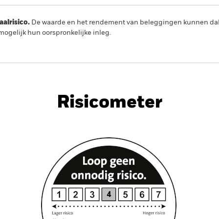
lrisico.
De waarde en het rendement van beleggingen kunnen dalen
ogelijk hun oorspronkelijke inleg.
PRIIP KID
Fac
e Index Fund (IE)
Risicometer
Kerngegevens
Managers
Portefeuille