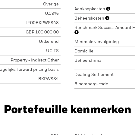
Overige
Aankoopkosten
0,19%
Beheerskosten
IE00BKPWSS48
Benchmark Success Amount 
GBP 100.000,00
Uitkerend
Minimale vervolginleg
UCITS
Domicilie
Property - Indirect Other
Beheersfirma
agelijks, forward pricing basis
Dealing Settlement
BKPWSS4
Bloomberg-code
Portefeuille kenmerken