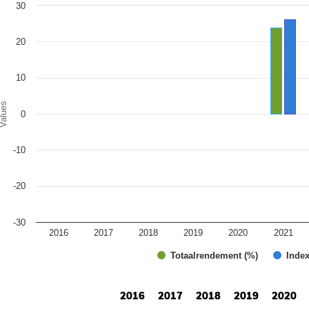
art
30
r chart with 2 data series.
e chart has 1 X axis displaying categories.
e chart has 1 Y axis displaying Values. Range: -30 to 30.
20
10
alues
0
-10
-20
-30
2016
2017
2018
2019
2020
2021
Totaalrendement (%)
Index
d of interactive chart.
2016
2017
2018
2019
2020