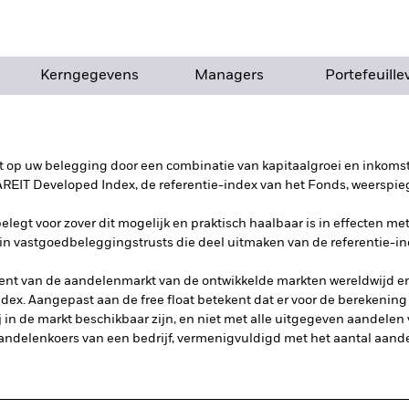
Kerngegevens
Managers
Portefeuille
 op uw belegging door een combinatie van kapitaalgroei en inkomste
IT Developed Index, de referentie-index van het Fonds, weerspieg
legt voor zover dit mogelijk en praktisch haalbaar is in effecten me
in vastgoedbeleggingstrusts die deel uitmaken van de referentie-in
nt van de aandelenmarkt van de ontwikkelde markten wereldwijd en 
dex. Aangepast aan de free float betekent dat er voor de berekening
in de markt beschikbaar zijn, en niet met alle uitgegeven aandelen v
andelenkoers van een bedrijf, vermenigvuldigd met het aantal aandel