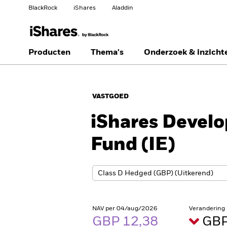
BlackRock
iShares
Aladdin
Verander uw locatie
Ander beleggerstype
Producten
Thema's
Onderzoek & inzicht
Americas Offshore
Australia
Professionele belegger
VASTGOED
China Offshore - 中国
Colombia
境外
iShares Develo
Finland
France
Fund (IE)
Luxembourg
Magyarország
Portugal
Schweiz
United Kingdom
United States
NAV per 04/aug/2026
Verandering
GBP 12,38
GBP