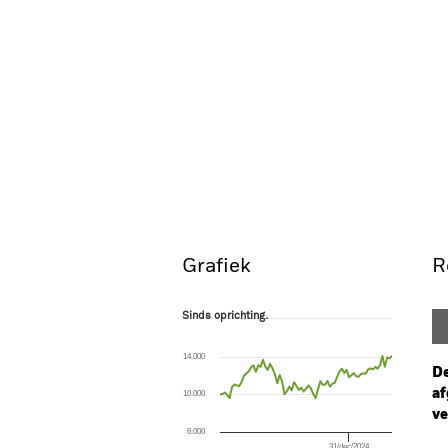
Grafiek
R
Sinds oprichting.
Sinds oprichting.
Line chart with 73 data points.
The chart has 1 X axis displaying Time. Ran
14.000
The chart has 1 Y axis displaying values. Range
De
af
10.000
ve
6.000
31/dec/2024