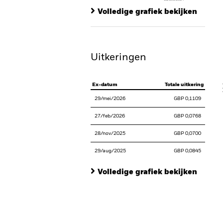
Ch
End of interactive chart.
Ba
Volledige grafiek bekijken
Th
Th
Uitkeringen
V
Ex-datum
Totale uitkering
29/mei/2026
GBP 0,1109
27/feb/2026
GBP 0,0768
28/nov/2025
GBP 0,0700
29/aug/2025
GBP 0,0845
Volledige grafiek bekijken
En