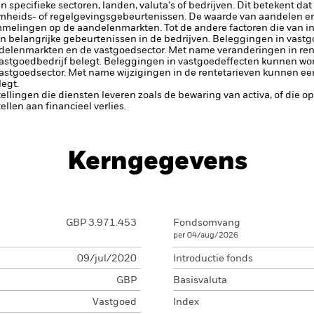
 specifieke sectoren, landen, valuta's of bedrijven. Dit betekent dat
amheids- of regelgevingsgebeurtenissen.
De waarde van aandelen en
elingen op de aandelenmarkten. Tot de andere factoren die van inv
n belangrijke gebeurtenissen in de bedrijven.
Beleggingen in vastg
ndelenmarkten en de vastgoedsector. Met name veranderingen in re
astgoedbedrijf belegt.
Beleggingen in vastgoedeffecten kunnen wo
astgoedsector. Met name wijzigingen in de rentetarieven kunnen e
egt.
tellingen die diensten leveren zoals de bewaring van activa, of die o
llen aan financieel verlies.
Kerngegevens
GBP 3.971.453
Fondsomvang
per 04/aug/2026
09/jul/2020
Introductie fonds
GBP
Basisvaluta
Vastgoed
Index