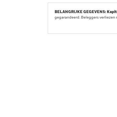
BELANGRIJKE GEGEVENS: Kapitaa
gegarandeerd. Beleggers verliezen m
iShares Developed Real Estat
Overzicht
Rendement