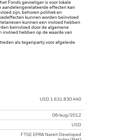
 het Fonds gevoeliger is voor lokale
 aandelengerelateerde effecten kan
loed zijn, behoren politiek en
oedeffecten kunnen worden beïnvloed
ntetarieven kunnen een invloed hebben
rden beïnvloed door de algemene
en invloed hebben op de waarde van
ptreden als tegenpartij voor afgeleide
USD 1.631.830.440
08/aug/2012
USD
FTSE EPRA Nareit Developed
Index (Net)