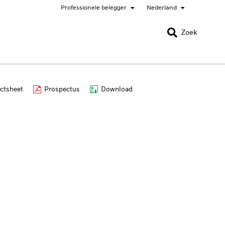
Professionele belegger
Nederland
SLUITEN
SLUITEN
Zoek
nada
Chile
ctsheet
Prospectus
Download
er
bai (IFC)
España
pan - 日本
Korea - 한국
rway
Polska
eden
Taiwan - 台灣