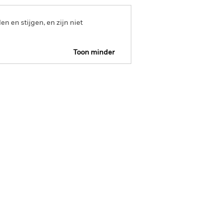
 en stijgen, en zijn niet
Toon minder
tsheet
Prospectus
Download
verdeling
Documenten