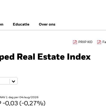
en
Educatie
Over ons
België
Brazil
Ca
PRIIP KID
Fa
Particuliere belegg
Denmark
Deutschland
Du
ped Real Estate Index
Hong Kong - 香港
Italia
Ja
México
Nederland
No
Singapore
South Africa
Sw
Õsterreich
Location not listed
 NAV 1 dag per 04/aug/2026
 -0,03 (-0,27%)