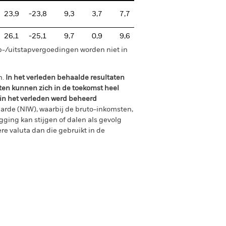
23,9
-23,8
9,3
3,7
7,7
26,1
-25,1
9,7
0,9
9,6
p-/uitstapvergoedingen worden niet in
n.
In het verleden behaalde resultaten
ten kunnen zich in de toekomst heel
 in het verleden werd beheerd
arde (NIW), waarbij de bruto-inkomsten,
ging kan stijgen of dalen als gevolg
e valuta dan die gebruikt in de