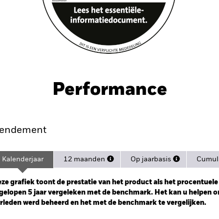
Performance
endement
Kalenderjaar
12 maanden
Op jaarbasis
Cumula
ge: 2020-06-30 00:00:00 to 2026-06-30 00:00:00.
: -40 to 80.
ze grafiek toont de prestatie van het product als het procentuele v
gelopen 5 jaar vergeleken met de benchmark. Het kan u helpen o
rleden werd beheerd en het met de benchmark te vergelijken.