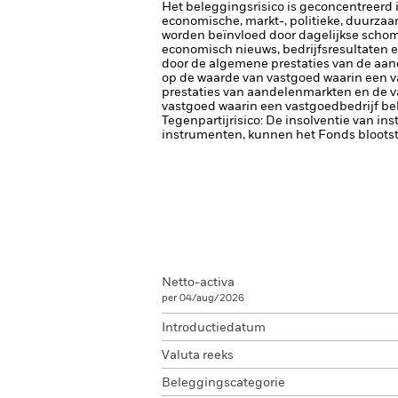
Het beleggingsrisico is geconcentreerd in
economische, markt-, politieke, duurza
worden beïnvloed door dagelijkse schomm
economisch nieuws, bedrijfsresultaten e
door de algemene prestaties van de aa
op de waarde van vastgoed waarin een v
prestaties van aandelenmarkten en de v
vastgoed waarin een vastgoedbedrijf bel
Tegenpartijrisico: De insolventie van ins
instrumenten, kunnen het Fonds blootste
Netto-activa
per 04/aug/2026
Introductiedatum
Valuta reeks
Beleggingscategorie