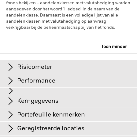
fonds bekijken – aandelenklassen met valutahedging worden
aangegeven door het woord 'Hedged' in de naam van de
aandelenklasse. Daarnaast is een volledige lijst van alle
aandelenklassen met valutahedging op aanvraag
verkrijgbaar bij de beheermaatschappij van het fonds.
Toon minder
iShares US Mortgage Backed Securities UCITS ETF
Risicometer
Performance
Grafiek
Kerngegevens
Kredietrisico, veranderingen in rentetarieven en/of in de
wanbetalingsquote van emittenten hebben een aanzienlijk
invloed op de prestaties van vastrentende effecten. Potentiële
Volledige grafiek bekijken
Portefeuille kenmerken
of werkelijke verlagingen van de kredietrating kunnen het
Netto-activa
EUR 25.711.559
risiconiveau verhogen.
Voor asset backed securities (ABS) en
per 06/aug/2026
Rendement
mortgage backed securities (MBS) gelden dezelfde risico's
Geregistreerde locaties
als voor vastrentende effecten. Dergelijke
Aantal posities
599
Introductiedatum
20/nov/2019
beleggingsinstrumenten zijn onderhevig aan een