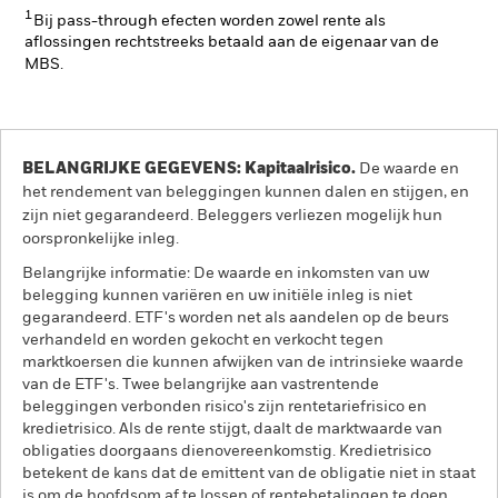
1
Bij pass-through efecten worden zowel rente als
aflossingen rechtstreeks betaald aan de eigenaar van de
MBS.
BELANGRIJKE GEGEVENS: Kapitaalrisico.
De waarde en
het rendement van beleggingen kunnen dalen en stijgen, en
zijn niet gegarandeerd. Beleggers verliezen mogelijk hun
oorspronkelijke inleg.
Belangrijke informatie: De waarde en inkomsten van uw
belegging kunnen variëren en uw initiële inleg is niet
gegarandeerd. ETF's worden net als aandelen op de beurs
verhandeld en worden gekocht en verkocht tegen
marktkoersen die kunnen afwijken van de intrinsieke waarde
van de ETF's. Twee belangrijke aan vastrentende
beleggingen verbonden risico's zijn rentetariefrisico en
kredietrisico. Als de rente stijgt, daalt de marktwaarde van
obligaties doorgaans dienovereenkomstig. Kredietrisico
betekent de kans dat de emittent van de obligatie niet in staat
is om de hoofdsom af te lossen of rentebetalingen te doen.