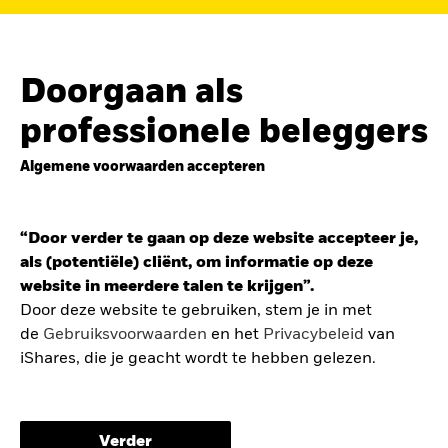
de
belegging in de Europese defensiesector
BEKIJK HET FONDS
LEES VERDER
Doorgaan als
professionele beleggers
Algemene voorwaarden accepteren
ZOEK iSHARES
FONDSEN
“Door verder te gaan op deze website accepteer je,
Vind een iShares ETF of
als (potentiële) cliënt, om informatie op deze
indexfonds dat je kan helpen
website in meerdere talen te krijgen”.
om je beleggingsdoelen te
Door deze website te gebruiken, stem je in met
de
Gebruiksvoorwaarden
en het
Privacybeleid
van
bereiken.
iShares, die je geacht wordt te hebben gelezen.
De gebruiksvoorwaarden bevatten belangrijke
informatie betreffende je bescherming en de
Verder