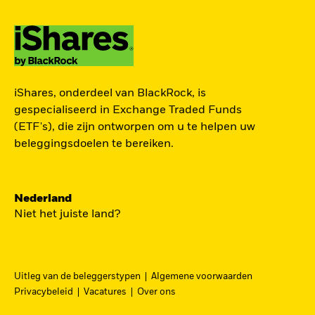
TOEGANG TOT DE
iShares, onderdeel van BlackRock, is
EUROPESE
gespecialiseerd in Exchange Traded Funds
DEFENSIESECTOR
(ETF's), die zijn ontworpen om u te helpen uw
beleggingsdoelen te bereiken.
Een strategische belegging in grote en
middelgrote spelers in de Europese
Nederland
defensiesector – precies nu Europa bezig is zijn
Niet het juiste land?
beveiliging grondig te hervormen.
DFEU
Uitleg van de beleggerstypen
Algemene voorwaarden
Ga
iShares Europe Defence UCITS ETF
Privacybeleid
Vacatures
Over ons
naar
Een nauwkeurig naar omzet gewogen