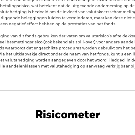
 of rentebetalingen te doen. Het Fonds belegt in vastrentende effec
etalingsrisico, wat betekent dat de uitgevende onderneming op de
 Valutahedging is bedoeld om de invloed van valutakoersschommelin
derliggende beleggingen luiden te verminderen, maar kan deze niet e
f een negatief effect hebben op de prestaties van het fonds.
ing van dit fonds gebruiken derivaten om valutarisico's af te dekke
el besmettingsrisico (ook bekend als spill-over) voor andere aande
s waarborgt dat er geschikte procedures worden gebruikt om het be
a het uitklapvakje direct onder de naam van het fonds, kunt u een li
met valutahedging worden aangegeven door het woord 'Hedged' in d
n alle aandelenklassen met valutahedging op aanvraag verkrijgbaar b
PRIIP KID
Fac
 Govt Bond UCITS ETF
Risicometer
nt
Kerngegevens
Portefeuilleverd