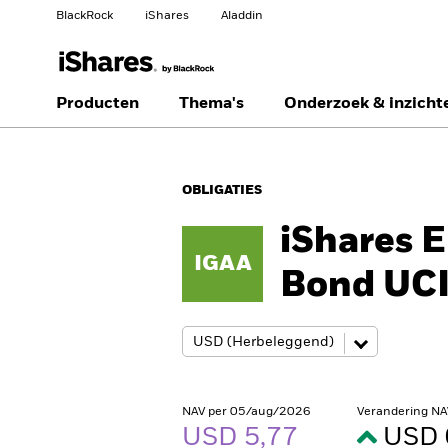
BlackRock
iShares
Aladdin
Verander uw locatie
Ander beleggerstype
Producten
Thema's
Onderzoek & inzicht
Americas Offshore
Australia
Professionele belegger
OBLIGATIES
China Offshore - 中国
Colombia
境外
iShares 
IGAA
Finland
France
Bond UC
Luxembourg
Magyarország
Portugal
Schweiz
United Kingdom
United States
NAV per 05/aug/2026
Verandering NA
USD 5,77
USD 