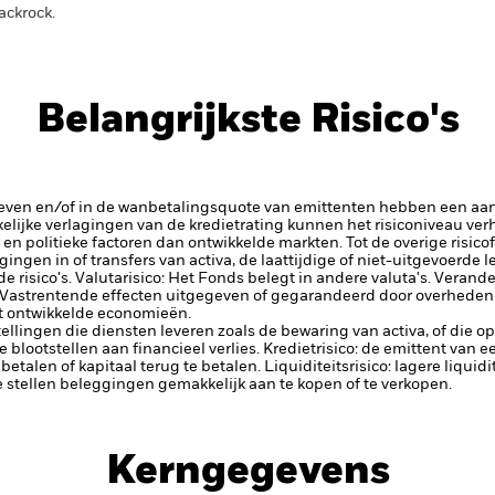
ackrock.
Belangrijkste Risico's
rieven en/of in de wanbetalingsquote van emittenten hebben een aanz
kelijke verlagingen van de kredietrating kunnen het risiconiveau ve
n politieke factoren dan ontwikkelde markten. Tot de overige risico
ggingen in of transfers van activa, de laattijdige of niet-uitgevoerde
 risico's.
Valutarisico: Het Fonds belegt in andere valuta's. Verand
Vastrentende effecten uitgegeven of gegarandeerd door overheden
uit ontwikkelde economieën.
tellingen die diensten leveren zoals de bewaring van activa, of die o
lootstellen aan financieel verlies.
Kredietrisico: de emittent van 
 betalen of kapitaal terug te betalen.
Liquiditeitsrisico: lagere liqui
te stellen beleggingen gemakkelijk aan te kopen of te verkopen.
Kerngegevens