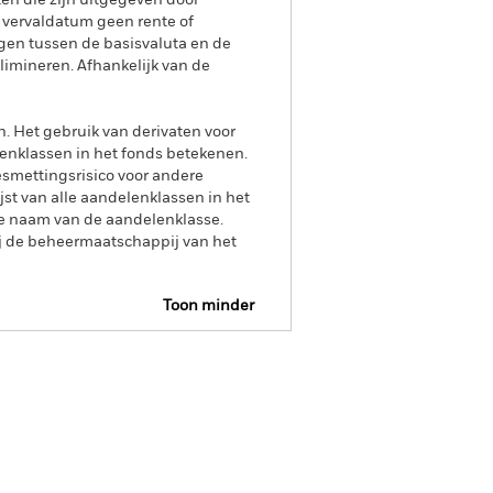
ten die zijn uitgegeven door
 vervaldatum geen rente of
gen tussen de basisvaluta en de
limineren. Afhankelijk van de
n. Het gebruik van derivaten voor
lenklassen in het fonds betekenen.
smettingsrisico voor andere
jst van alle aandelenklassen in het
e naam van de aandelenklasse.
ij de beheermaatschappij van het
Toon minder
tsheet
Prospectus
Download
eling
Documenten