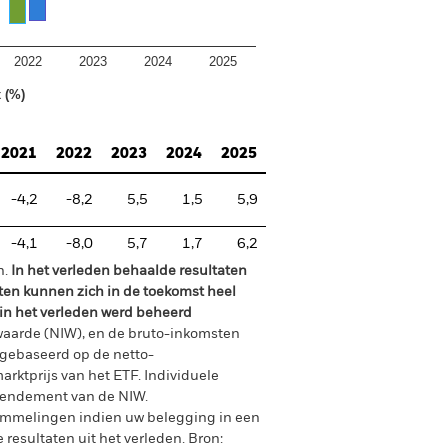
2022
2023
2024
2025
 (%)
2021
2022
2023
2024
2025
-4,2
-8,2
5,5
1,5
5,9
-4,1
-8,0
5,7
1,7
6,2
n.
In het verleden behaalde resultaten
ten kunnen zich in de toekomst heel
 in het verleden werd beheerd
waarde (NIW), en de bruto-inkomsten
gebaseerd op de netto-
arktprijs van het ETF. Individuele
rendement van de NIW.
ommelingen indien uw belegging in een
 resultaten uit het verleden.
Bron: