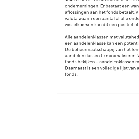
staat is om de hoofdsom af te lossen
ondernemingen. Er bestaat een wanb
aflossingen aan het fonds betaalt.
valuta waarin een aantal of alle on
wisselkoersen kan dit een positief o
Alle aandelenklassen met valutahedg
een aandelenklasse kan een potentie
De beheermaatschappij van het fond
aandelenklassen te minimaliseren. Vi
fonds bekijken – aandelenklassen 
Daarnaast is een volledige lijst va
fonds.
iShares Emerging Asia Local
Overzicht
Rendeme