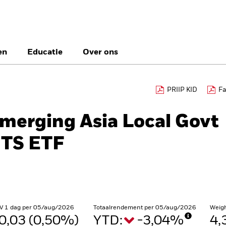
en
Educatie
Over ons
België
Brazil
Ca
PRIIP KID
Fa
Particuliere belegg
Denmark
Deutschland
Du
Emerging Asia Local Govt
Hong Kong - 香港
Italia
Ja
ITS ETF
México
Nederland
No
Singapore
South Africa
Sw
Õsterreich
Location not listed
V 1 dag per 05/aug/2026
Totaalrendement per 05/aug/2026
Weig
0,03 (0,50%)
YTD:
-3,04%
4