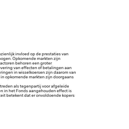
ienlijk invloed op de prestaties van
rhogen.
Opkomende markten zijn
factoren behoren een groter
 levering van effecten of betalingen aan
eringen in wisselkoersen zijn daarom van
 in opkomende markten zijn doorgaans
ptreden als tegenpartij voor afgeleide
een in het Fonds aangehouden effect is
diteit betekent dat er onvoldoende kopers