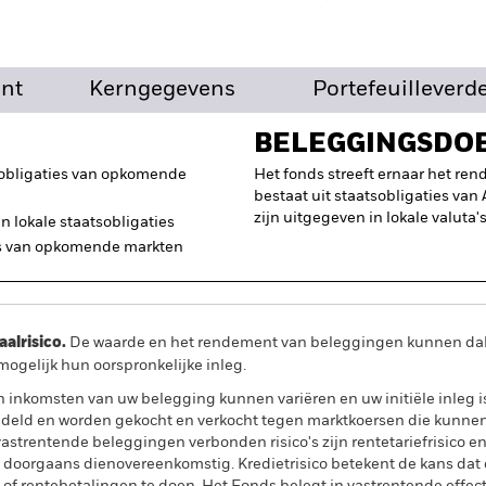
nt
Kerngegevens
Portefeuilleverd
BELEGGINGSDO
sobligaties van opkomende
Het fonds streeft ernaar het re
bestaat uit staatsobligaties va
zijn uitgegeven in lokale valuta's
n lokale staatsobligaties
es van opkomende markten
lrisico.
De waarde en het rendement van beleggingen kunnen dalen
ogelijk hun oorspronkelijke inleg.
n inkomsten van uw belegging kunnen variëren en uw initiële inleg 
ndeld en worden gekocht en verkocht tegen marktkoersen die kunnen 
strentende beleggingen verbonden risico's zijn rentetariefrisico en kr
 doorgaans dienovereenkomstig. Kredietrisico betekent de kans dat d