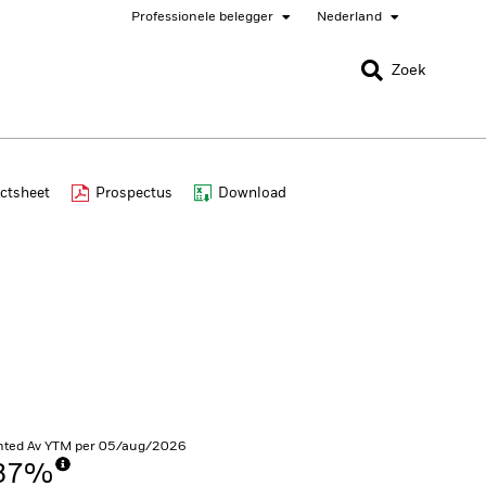
Professionele belegger
Nederland
SLUITEN
SLUITEN
Zoek
nada
Chile
ctsheet
Prospectus
Download
er
bai (IFC)
España
pan - 日本
Korea - 한국
rway
Polska
eden
Taiwan - 台灣
hted Av YTM per 05/aug/2026
,37%