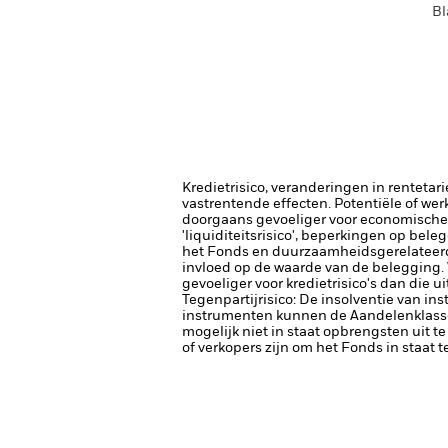
Bl
Kredietrisico, veranderingen in renteta
vastrentende effecten. Potentiële of wer
doorgaans gevoeliger voor economische e
'liquiditeitsrisico', beperkingen op bele
het Fonds en duurzaamheidsgerelateerde
invloed op de waarde van de belegging.
gevoeliger voor kredietrisico's dan die 
Tegenpartijrisico: De insolventie van ins
instrumenten kunnen de Aandelenklasse b
mogelijk niet in staat opbrengsten uit te
of verkopers zijn om het Fonds in staat 