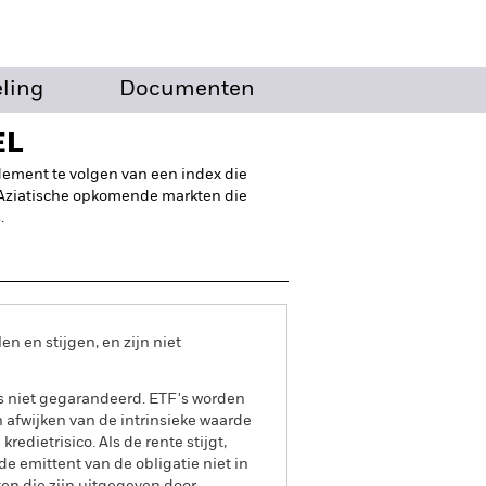
eling
Documenten
EL
ndement te volgen van een index die
n Aziatische opkomende markten die
.
 en stijgen, en zijn niet
is niet gegarandeerd. ETF's worden
afwijken van de intrinsieke waarde
edietrisico. Als de rente stijgt,
e emittent van de obligatie niet in