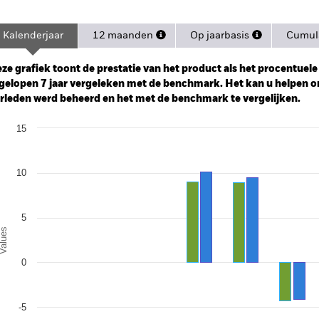
Kalenderjaar
12 maanden
Op jaarbasis
Cumula
ge: 2018-05-01 00:00:00 to 2026-08-05 00:00:00.
: -20 to 40.
ze grafiek toont de prestatie van het product als het procentuele v
gelopen 7 jaar vergeleken met de benchmark. Het kan u helpen o
rleden werd beheerd en het met de benchmark te vergelijken.
art
15
r chart with 2 data series.
e chart has 1 X axis displaying categories.
e chart has 1 Y axis displaying Values. Range: -10 to 15.
10
5
alues
0
-5