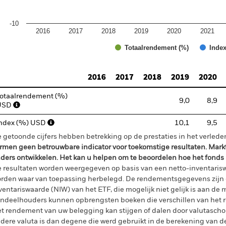
-10
2016
2017
2018
2019
2020
2021
Totaalrendement (%)
Index
d of interactive chart.
2016
2017
2018
2019
2020
otaalrendement (%)
9,0
8,9
USD
ndex (%) USD
10,1
9,5
 getoonde cijfers hebben betrekking op de prestaties in het verlede
rmen geen betrouwbare indicator voor toekomstige resultaten. Mark
ders ontwikkelen. Het kan u helpen om te beoordelen hoe het fonds
 resultaten worden weergegeven op basis van een netto-inventaris
rden waar van toepassing herbelegd. De rendementsgegevens zijn 
ventariswaarde (NIW) van het ETF, die mogelijk niet gelijk is aan de m
ndeelhouders kunnen opbrengsten boeken die verschillen van het 
t rendement van uw belegging kan stijgen of dalen door valutasch
dere valuta is dan degene die werd gebruikt in de berekening van de