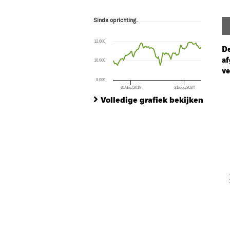
Sinds oprichting.
Sinds oprichting.
Line chart with 100 data points.
The chart has 1 X axis displaying Time. Ran
12.000
The chart has 1 Y axis displaying values. Range
De
af
10.000
ve
8.000
31/dec/2019
31/dec/2024
Ch
End of interactive chart.
Ba
Volledige grafiek bekijken
Th
Th
V