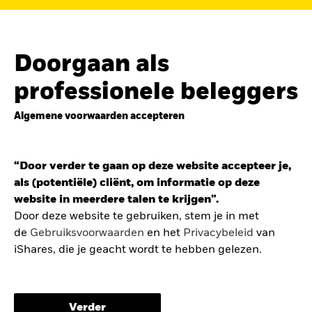
de
belegging in de Europese defensiesector
BEKIJK HET FONDS
LEES VERDER
Doorgaan als
professionele beleggers
Algemene voorwaarden accepteren
ZOEK iSHARES
FONDSEN
“Door verder te gaan op deze website accepteer je,
Vind een iShares ETF of
als (potentiële) cliënt, om informatie op deze
indexfonds dat je kan helpen
website in meerdere talen te krijgen”.
om je beleggingsdoelen te
Door deze website te gebruiken, stem je in met
de
Gebruiksvoorwaarden
en het
Privacybeleid
van
bereiken.
iShares, die je geacht wordt te hebben gelezen.
De gebruiksvoorwaarden bevatten belangrijke
informatie betreffende je bescherming en de
Verder