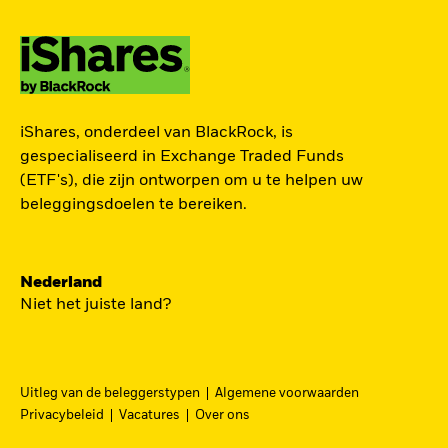
TOEGANG TOT DE
iShares, onderdeel van BlackRock, is
EUROPESE
gespecialiseerd in Exchange Traded Funds
DEFENSIESECTOR
(ETF's), die zijn ontworpen om u te helpen uw
beleggingsdoelen te bereiken.
Een strategische belegging in grote en
middelgrote spelers in de Europese
Nederland
defensiesector – precies nu Europa bezig is zijn
Niet het juiste land?
beveiliging grondig te hervormen.
DFEU
Uitleg van de beleggerstypen
Algemene voorwaarden
Ga
iShares Europe Defence UCITS ETF
Privacybeleid
Vacatures
Over ons
naar
Een nauwkeurig naar omzet gewogen