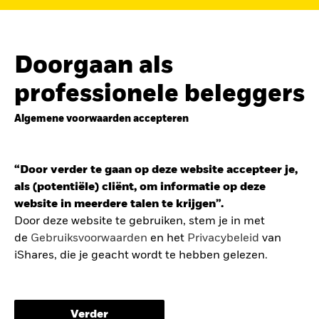
de
belegging in de Europese defensiesector
BEKIJK HET FONDS
LEES VERDER
Doorgaan als
professionele beleggers
Algemene voorwaarden accepteren
ZOEK iSHARES
FONDSEN
“Door verder te gaan op deze website accepteer je,
Vind een iShares ETF of
als (potentiële) cliënt, om informatie op deze
indexfonds dat je kan helpen
website in meerdere talen te krijgen”.
om je beleggingsdoelen te
Door deze website te gebruiken, stem je in met
de
Gebruiksvoorwaarden
en het
Privacybeleid
van
bereiken.
iShares, die je geacht wordt te hebben gelezen.
De gebruiksvoorwaarden bevatten belangrijke
informatie betreffende je bescherming en de
Verder