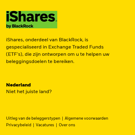
TOEGANG TOT DE
iShares, onderdeel van BlackRock, is
EUROPESE
gespecialiseerd in Exchange Traded Funds
DEFENSIESECTOR
(ETF's), die zijn ontworpen om u te helpen uw
beleggingsdoelen te bereiken.
Een strategische belegging in grote en
middelgrote spelers in de Europese
Nederland
defensiesector – precies nu Europa bezig is zijn
Niet het juiste land?
beveiliging grondig te hervormen.
DFEU
Uitleg van de beleggerstypen
Algemene voorwaarden
Ga
iShares Europe Defence UCITS ETF
Privacybeleid
Vacatures
Over ons
naar
Een nauwkeurig naar omzet gewogen