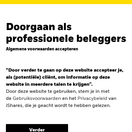
de
belegging in de Europese defensiesector
BEKIJK HET FONDS
LEES VERDER
Doorgaan als
professionele beleggers
Algemene voorwaarden accepteren
ZOEK iSHARES
FONDSEN
“Door verder te gaan op deze website accepteer je,
Vind een iShares ETF of
als (potentiële) cliënt, om informatie op deze
indexfonds dat je kan helpen
website in meerdere talen te krijgen”.
om je beleggingsdoelen te
Door deze website te gebruiken, stem je in met
de
Gebruiksvoorwaarden
en het
Privacybeleid
van
bereiken.
iShares, die je geacht wordt te hebben gelezen.
De gebruiksvoorwaarden bevatten belangrijke
informatie betreffende je bescherming en de
Verder