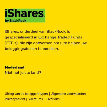
TOEGANG TOT DE
iShares, onderdeel van BlackRock, is
EUROPESE
gespecialiseerd in Exchange Traded Funds
DEFENSIESECTOR
(ETF's), die zijn ontworpen om u te helpen uw
beleggingsdoelen te bereiken.
Een strategische belegging in grote en
middelgrote spelers in de Europese
Nederland
defensiesector – precies nu Europa bezig is zijn
Niet het juiste land?
beveiliging grondig te hervormen.
DFEU
Uitleg van de beleggerstypen
Algemene voorwaarden
Ga
iShares Europe Defence UCITS ETF
Privacybeleid
Vacatures
Over ons
naar
Een nauwkeurig naar omzet gewogen