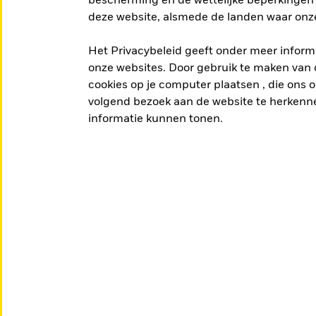
bescherming en de wettelijke beperkingen 
deze website, alsmede de landen waar onze
Het Privacybeleid geeft onder meer informa
onze websites. Door gebruik te maken van d
cookies op je computer plaatsen , die ons on
ES FONDSEN
volgend bezoek aan de website te herkenne
informatie kunnen tonen.
kan helpen om je beleggingsdoelen te bereiken.
n en de opgebrachte inkomsten kunnen variëren.