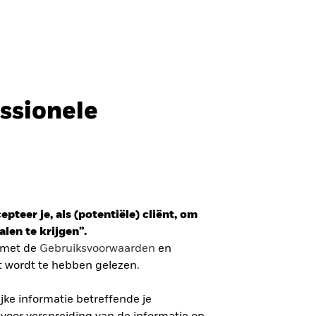
Professionele belegger
Nederland
SLUITEN
SLUITEN
Zoek
ssionele
ada
Chile
r
i (IFC)
España
ETF
an - 日本
Korea - 한국
mzet gewogen belegging in de
pteer je, als (potentiële) cliënt, om
way
Polska
r
len te krijgen”.
den
Taiwan - 台灣
n met de
Gebruiksvoorwaarden
en
 VERDER
t wordt te hebben gelezen.
ke informatie betreffende je