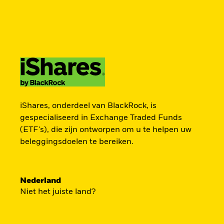
BlackRock
iShares
Aladdin
Verander uw locatie
Ander beleggerstype
Producten
Thema's
Onderzoek & inzicht
Americas Offshore
Australia
TOEGANG TOT DE
Professionele belegger
China Offshore - 中
Colombia
iShares, onderdeel van BlackRock, is
国境外
EUROPESE
gespecialiseerd in Exchange Traded Funds
(ETF's), die zijn ontworpen om u te helpen uw
Finland
France
beleggingsdoelen te bereiken.
DEFENSIESECTOR
Luxembourg
Magyarország
Portugal
Schweiz
Nederland
Een strategische belegging in grote en m
United Kingdom
United States
Niet het juiste land?
spelers in de Europese defensiesector – p
Europa bezig is zijn beveiliging grondig te