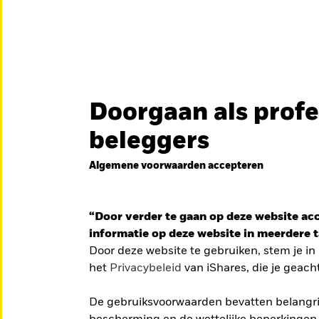
en
Educatie
Over ons
Doorgaan als profe
België
Brazil
Can
beleggers
Particuliere belegge
Denmark
Deutschland
Duba
DFEU
Algemene voorwaarden accepteren
Ga
iShares Europe Defence UCITS 
Hong Kong - 香港
Italia
Jap
naar
de
Een nauwkeurig naar o
México
“Door verder te gaan op deze website acce
Nederland
Nor
Europese defensiesecto
informatie op deze website in meerdere ta
Singapore
South Africa
Swe
Door deze website te gebruiken, stem je i
iddelgrote
BEKIJK HET FONDS
LEES
het
Privacybeleid
van iShares, die je geach
Õsterreich
Location not listed
recies nu
De gebruiksvoorwaarden bevatten belangrij