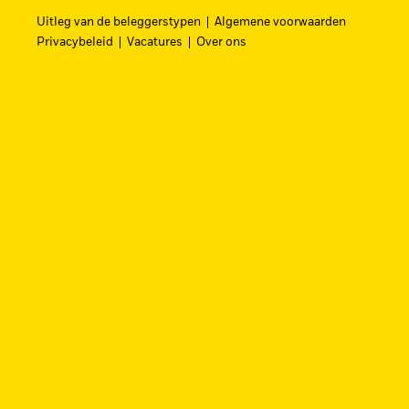
hervormen.
Uitleg van de beleggerstypen
Algemene voorwaarden
Privacybeleid
Vacatures
Over ons
ZOEK iSHAR
Vind een iShares ETF of indexfonds dat je 
BEKIJK PER CATEGORIE
Beleggingsrisico.
De waarde van belegginge