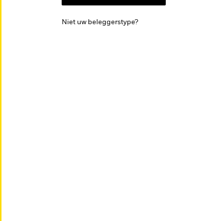
Niet uw beleggerstype?
Onderzoek &
Educatie
inzichten
EDUCATIE
Documentati
Positie kiezen in een