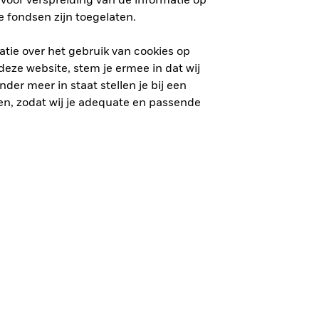
voor verspreiding van de informatie op
 fondsen zijn toegelaten.
tie over het gebruik van cookies op
eze website, stem je ermee in dat wij
der meer in staat stellen je bij een
n, zodat wij je adequate en passende
 Het is niet zeker dat je je