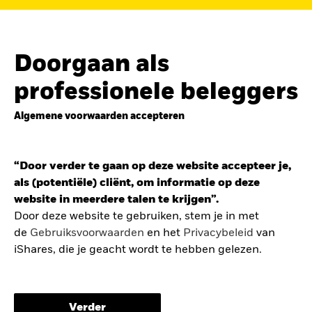
de
belegging in de Europese defensiesector
BEKIJK HET FONDS
LEES VERDER
Doorgaan als
professionele beleggers
Algemene voorwaarden accepteren
ZOEK iSHARES
FONDSEN
“Door verder te gaan op deze website accepteer je,
Vind een iShares ETF of
als (potentiële) cliënt, om informatie op deze
indexfonds dat je kan helpen
website in meerdere talen te krijgen”.
om je beleggingsdoelen te
Door deze website te gebruiken, stem je in met
de
Gebruiksvoorwaarden
en het
Privacybeleid
van
bereiken.
iShares, die je geacht wordt te hebben gelezen.
De gebruiksvoorwaarden bevatten belangrijke
informatie betreffende je bescherming en de
Verder