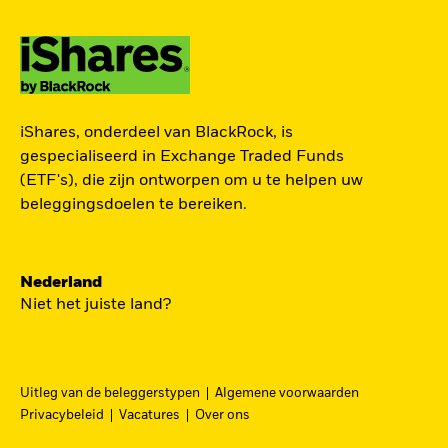
TOEGANG TOT DE
iShares, onderdeel van BlackRock, is
EUROPESE
gespecialiseerd in Exchange Traded Funds
DEFENSIESECTOR
(ETF's), die zijn ontworpen om u te helpen uw
beleggingsdoelen te bereiken.
Een strategische belegging in grote en
middelgrote spelers in de Europese
Nederland
defensiesector – precies nu Europa bezig is zijn
Niet het juiste land?
beveiliging grondig te hervormen.
DFEU
Uitleg van de beleggerstypen
Algemene voorwaarden
Ga
iShares Europe Defence UCITS ETF
Privacybeleid
Vacatures
Over ons
naar
Een nauwkeurig naar omzet gewogen