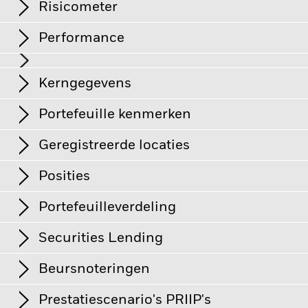
Risicometer
Performance
Grafiek
Kerngegevens
Kredietrisico, veranderingen in rentetarieven en/of in de
wanbetalingsquote van emittenten hebben een aanzienlijk
invloed op de prestaties van vastrentende effecten. Potentiële
Volledige grafiek bekijken
Portefeuille kenmerken
of werkelijke verlagingen van de kredietrating kunnen het
Netto-activa
EUR 1.551.792.566
risiconiveau verhogen.
De benchmark index sluit bedrijven
per 05/aug/2026
die zich bezighouden met bepaalde activiteiten die niet
Geregistreerde locaties
overeenkomen met ESG-criteria uitsluitend uit indien deze
Aantal posities
4.957
Introductiedatum
06/mrt/2009
activiteiten de drempel overschrijden die de index leverancier
per 05/aug/2026
Uitkeringen
heeft vastgesteld. Na een ESG-screening kan het potentiële
Posities
Valuta reeks
EUR
België
beleggingsuniversum een stuk kleiner worden en een
Index-code
I36856EU
dergelijke screening kan een negatief effect hebben op de
Beleggingscategorie
Obligaties
Portefeuilleverdeling
waarde van de beleggingen van het Fonds in vergelijking met
Standaarddeviatie (3j)
4,36%
Denemarken
een fonds zonder een dergelijke screening.
SFDR-classificatie
Artikel 8
Boekdatum
Ex-datum
Uitkeringsdatum
per 31/jul/2026
Tegenpartijrisico: De insolventie van instellingen die diensten
Securities Lending
leveren zoals de bewaring van activa, of die optreden als
17/jul/2026
16/jul/2026
29/jul/2026
Duitsland
Total Expense Ratio
0,16%
Weighted Av YTM
3,37%
per 05/aug/2026
tegenpartij voor afgeleide instrumenten kunnen de
per 05/aug/2026
Aandelenklasse blootstellen aan financieel verlies.
Uitkeringsfrequentie
Halfjaarlijks
16/jan/2026
15/jan/2026
28/jan/2026
Beursnoteringen
Finland
Kredietrisico: de emittent van een in het Fonds aangehouden
per 05/aug/2026
Gewogen gem. looptijd
7,54 yrs
Emittent
Weging (%)
effect is mogelijk niet in staat opbrengsten uit te betalen of
Rendement uit securities
0,02 %
18/jul/2025
17/jul/2025
30/jul/2025
per 05/aug/2026
kapitaal terug te betalen.
Liquiditeitsrisico: lagere liquiditeit
lending
% van totale marktwaarde
Prestatiescenario's PRIIP's
Frankrijk
betekent dat er onvoldoende kopers of verkopers zijn om het