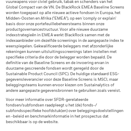
vuurwapens voor civiel gebruik, tabak en schenders van het
extreme marktomstandigheden.
MSCI ESG % Dekking
99,29
MSCI – Oliezand
0,00%
Global Compact van de VN. De BlackRock EMEA Baseline Screens
per 17/jul/2026
De bovenstaande tabel geeft de beschikbare Securities
per 05/aug/2026
worden toegepast op alle nieuwe actieve fondsen in Europa, het
Lending gegevens weer.
2016
2017
2018
2019
2020
20
MSCI ESG-kwaliteitsscore –
41,52
Midden-Oosten en Afrika ("EMEA"), op een 'comply or explain'
Percentiel peer
basis door onze portefeuillebeheersteams binnen onze
Totaalrendement
De informatie in de tabel “Samenvatting Leningen” wordt niet
per 17/jul/2026
3,2
0,5
0,2
5,8
3,8
productgovernancestructuur. Voor alle nieuwe duurzame
(%) EUR
weergegeven voor fondsen die korter dan 12 maanden
indexstrategieën in EMEA werkt BlackRock samen met de
Betrokkenheid van
33,46%
Fondsen in peergroup
277
gebruik hebben gemaakt van securities lending. De
bedrijfsleven Dekking
indexaanbieder om dezelfde screenings in de aangepaste index te
Index (%) EUR
3,3
0,7
0,4
6,0
4,0
per 17/jul/2026
weergegeven cijfers hebben betrekking op resultaten in het
weerspiegelen. Gekwalificeerde beleggers met afzonderlijke
per 05/aug/2026
verleden. In het verleden behaalde resultaten zijn geen
rekeningen kunnen uitsluitingsscreenings laten instellen met
MSCI Gewogen Gemiddelde
35,23
De getoonde cijfers hebben betrekking op de prestaties in het
Percentage niet-gedekt
66,54%
betrouwbare indicator voor toekomstige resultaten. Het beleid
Koolstofintensiteit % Dekking
specifieke criteria die door de belegger worden bepaald. De
verleden.
Fonds
In het verleden behaalde resultaten vormen geen
van BlackRock is om rendementsgegevens openbaar te
definitie van de Baseline Screens en de invoering ervan in
per 05/aug/2026
betrouwbare indicator voor toekomstige resultaten. Markten
per 17/jul/2026
maken met een vertraging van één maand. Dit betekent dat
duurzame gescreende fondsen wordt geregeld door de
kunnen zich in de toekomst heel anders ontwikkelen. Het kan
het rendement van 01/01/2019 tot 31/12/2019 openbaar
Sustainable Product Council (SPC). De huidige standaard ESG-
De blootstellingen van BlackRock inzake betrokkenheid van
u helpen om te beoordelen hoe het fonds in het verleden
Alle data komen van MSCI ESG Fund Ratings per
kan worden gemaakt vanaf 01/02/2020.
gegevensleverancier voor deze Baseline Screens is MSCI, maar
het bedrijfsleven, zoals hierboven weergegeven voor
werd beheerd
17/jul/2026, op basis van posities per 31/mei/2026. De
beleggingsteams kunnen ervoor kiezen om Sustainalytics of
Ketelkool en Oliezand, worden berekend en gerapporteerd
duurzaamheidskenmerken van het fonds kunnen bijgevolg
andere aangepaste gegevensbronnen te gebruiken zoals vereist.
De resultaten worden weergegeven op basis van een netto-
Het maximale uitgeleende percentage kan in de loop der tijd
voor bedrijven die meer dan 5% van hun inkomsten
van tijd tot tijd verschillen van de MSCI ESG Fund Ratings.
stijgen of dalen.
inventariswaarde (NIW), en de bruto-inkomsten worden waar
Voor meer informatie over SFDR-gerelateerde
genereren uit ketelkool of oliezand zoals bepaald door MSCI
van toepassing herbelegd. De rendementsgegevens zijn
fondsen/subfondsen raadpleegt u het (de) fonds-/
Om in MSCI ESG Fund Ratings te worden opgenomen, moet
ESG Research. Voor de blootstelling van bedrijven die
Het primaire risico bij securities lending is dat de lener zijn
gebaseerd op de netto-inventariswaarde (NIW) van het ETF,
subfondsspecifieke hoofdstuk(en) over beleggingsdoelstellingen
65% (of 50% voor obligatiefondsen en geldmarktfondsen)
inkomsten genereren uit ketelkool of oliezand (met een
verplichting om de geleende effecten terug te geven, niet kan
die mogelijk niet gelijk is aan de marktprijs van het ETF.
en -beleid en benchmarkinformatie in het prospectus dat
van de brutoweging van het fonds komen van effecten die
inkomstendrempel van 0%), zoals bepaald door MSCI ESG
nakomen, terwijl de contante waarde van het onderpand lager
Individuele aandeelhouders kunnen opbrengsten boeken die
beschikbaar is op de website.
Research, geldt het volgende: voor ketelkool 0,00% en voor
door MSCI ESG Research zijn geanalyseerd (bepaalde
is dan de kosten van het terugkopen van de effecten.
verschillen van het rendement van de NIW.