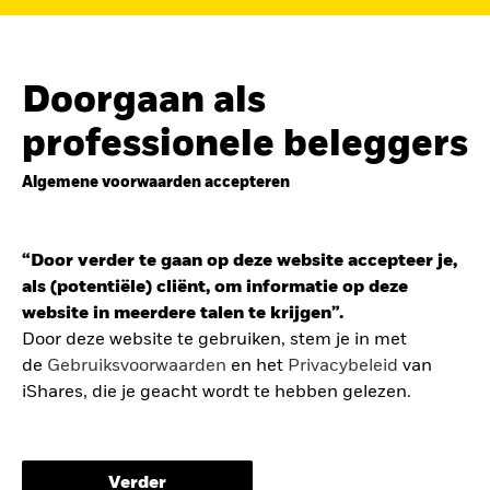
de
belegging in de Europese defensiesector
BEKIJK HET FONDS
LEES VERDER
Doorgaan als
professionele beleggers
Algemene voorwaarden accepteren
ZOEK iSHARES
FONDSEN
“Door verder te gaan op deze website accepteer je,
Vind een iShares ETF of
als (potentiële) cliënt, om informatie op deze
indexfonds dat je kan helpen
website in meerdere talen te krijgen”.
om je beleggingsdoelen te
Door deze website te gebruiken, stem je in met
de
Gebruiksvoorwaarden
en het
Privacybeleid
van
bereiken.
iShares, die je geacht wordt te hebben gelezen.
De gebruiksvoorwaarden bevatten belangrijke
informatie betreffende je bescherming en de
Verder