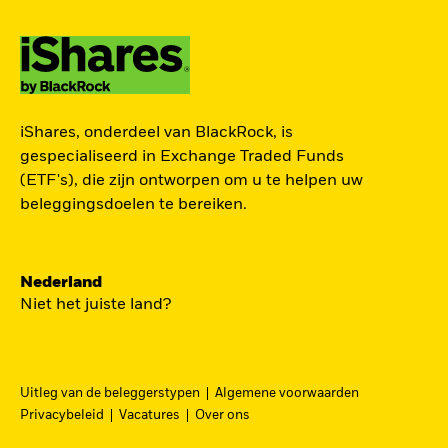
TOEGANG TOT DE
iShares, onderdeel van BlackRock, is
EUROPESE
gespecialiseerd in Exchange Traded Funds
DEFENSIESECTOR
(ETF's), die zijn ontworpen om u te helpen uw
beleggingsdoelen te bereiken.
Een strategische belegging in grote en
middelgrote spelers in de Europese
Nederland
defensiesector – precies nu Europa bezig is zijn
Niet het juiste land?
beveiliging grondig te hervormen.
DFEU
Uitleg van de beleggerstypen
Algemene voorwaarden
Ga
iShares Europe Defence UCITS ETF
Privacybeleid
Vacatures
Over ons
naar
Een nauwkeurig naar omzet gewogen