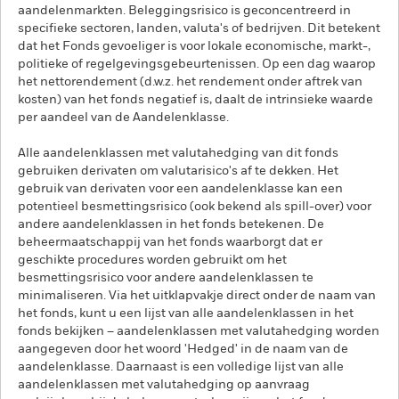
aandelenmarkten. Beleggingsrisico is geconcentreerd in
specifieke sectoren, landen, valuta's of bedrijven. Dit betekent
dat het Fonds gevoeliger is voor lokale economische, markt-,
politieke of regelgevingsgebeurtenissen. Op een dag waarop
het nettorendement (d.w.z. het rendement onder aftrek van
kosten) van het fonds negatief is, daalt de intrinsieke waarde
per aandeel van de Aandelenklasse.
Alle aandelenklassen met valutahedging van dit fonds
gebruiken derivaten om valutarisico's af te dekken. Het
gebruik van derivaten voor een aandelenklasse kan een
potentieel besmettingsrisico (ook bekend als spill-over) voor
andere aandelenklassen in het fonds betekenen. De
beheermaatschappij van het fonds waarborgt dat er
geschikte procedures worden gebruikt om het
besmettingsrisico voor andere aandelenklassen te
minimaliseren. Via het uitklapvakje direct onder de naam van
het fonds, kunt u een lijst van alle aandelenklassen in het
fonds bekijken – aandelenklassen met valutahedging worden
aangegeven door het woord 'Hedged' in de naam van de
aandelenklasse. Daarnaast is een volledige lijst van alle
aandelenklassen met valutahedging op aanvraag