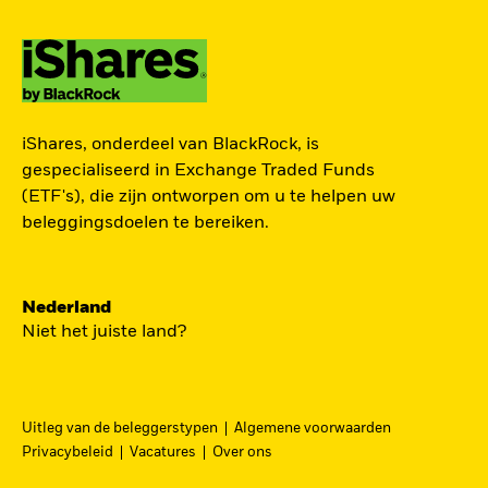
TOEGANG TOT DE
iShares, onderdeel van BlackRock, is
EUROPESE
gespecialiseerd in Exchange Traded Funds
DEFENSIESECTOR
(ETF's), die zijn ontworpen om u te helpen uw
beleggingsdoelen te bereiken.
Een strategische belegging in grote en
middelgrote spelers in de Europese
Nederland
defensiesector – precies nu Europa bezig is zijn
Niet het juiste land?
beveiliging grondig te hervormen.
DFEU
Uitleg van de beleggerstypen
Algemene voorwaarden
Ga
iShares Europe Defence UCITS ETF
Privacybeleid
Vacatures
Over ons
naar
Een nauwkeurig naar omzet gewogen