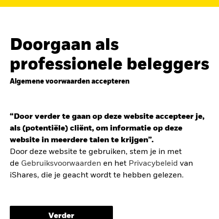
de
belegging in de Europese defensiesector
BEKIJK HET FONDS
LEES VERDER
Doorgaan als
professionele beleggers
Algemene voorwaarden accepteren
ZOEK iSHARES
FONDSEN
“Door verder te gaan op deze website accepteer je,
Vind een iShares ETF of
als (potentiële) cliënt, om informatie op deze
indexfonds dat je kan helpen
website in meerdere talen te krijgen”.
om je beleggingsdoelen te
Door deze website te gebruiken, stem je in met
de
Gebruiksvoorwaarden
en het
Privacybeleid
van
bereiken.
iShares, die je geacht wordt te hebben gelezen.
De gebruiksvoorwaarden bevatten belangrijke
informatie betreffende je bescherming en de
Verder