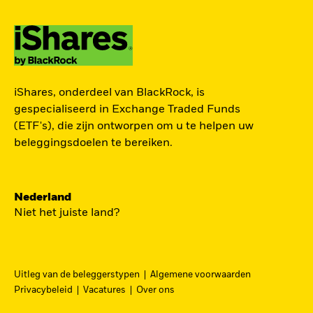
ZOEK iSHARES
iShares, onderdeel van BlackRock, is
FONDSEN
gespecialiseerd in Exchange Traded Funds
(ETF's), die zijn ontworpen om u te helpen uw
Vind een iShares ETF of
beleggingsdoelen te bereiken.
indexfonds dat je kan helpen
om je beleggingsdoelen te
bereiken.
Nederland
Niet het juiste land?
Uitleg van de beleggerstypen
Algemene voorwaarden
BEKIJK PER CATEGORIE
Privacybeleid
Vacatures
Over ons