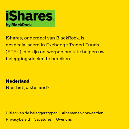
ZOEK iSHARES
iShares, onderdeel van BlackRock, is
FONDSEN
gespecialiseerd in Exchange Traded Funds
(ETF's), die zijn ontworpen om u te helpen uw
Vind een iShares ETF of
beleggingsdoelen te bereiken.
indexfonds dat je kan helpen
om je beleggingsdoelen te
bereiken.
Nederland
Niet het juiste land?
Uitleg van de beleggerstypen
Algemene voorwaarden
BEKIJK PER CATEGORIE
Privacybeleid
Vacatures
Over ons