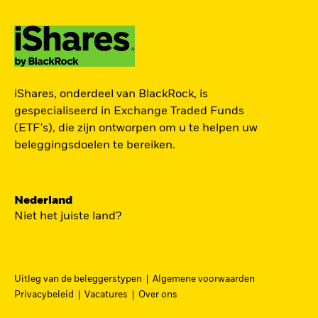
ZOEK iSHARES
iShares, onderdeel van BlackRock, is
FONDSEN
gespecialiseerd in Exchange Traded Funds
(ETF's), die zijn ontworpen om u te helpen uw
Vind een iShares ETF of
beleggingsdoelen te bereiken.
indexfonds dat je kan helpen
om je beleggingsdoelen te
bereiken.
Nederland
Niet het juiste land?
Uitleg van de beleggerstypen
Algemene voorwaarden
BEKIJK PER CATEGORIE
Privacybeleid
Vacatures
Over ons