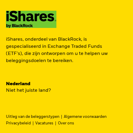
ZOEK iSHARES
iShares, onderdeel van BlackRock, is
FONDSEN
gespecialiseerd in Exchange Traded Funds
(ETF's), die zijn ontworpen om u te helpen uw
Vind een iShares ETF of
beleggingsdoelen te bereiken.
indexfonds dat je kan helpen
om je beleggingsdoelen te
bereiken.
Nederland
Niet het juiste land?
Uitleg van de beleggerstypen
Algemene voorwaarden
BEKIJK PER CATEGORIE
Privacybeleid
Vacatures
Over ons