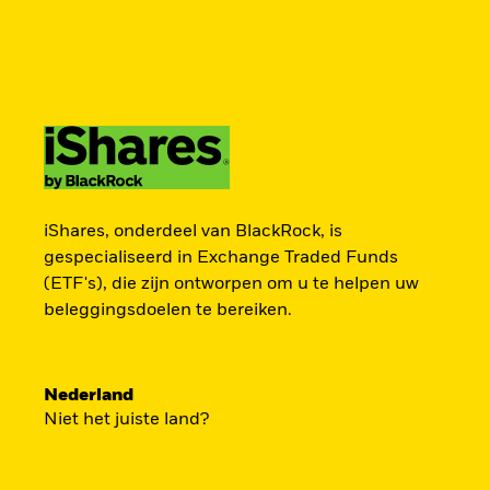
BlackRock
iShares
Aladdin
Verander uw locatie
Ander beleggerstype
Producten
Thema's
Onderzoek & inzicht
Americas Offshore
Australia
ZOEK iSHAR
Particuliere belegger
China Offshore - 中
Colombia
iShares, onderdeel van BlackRock, is
国境外
gespecialiseerd in Exchange Traded Funds
(ETF's), die zijn ontworpen om u te helpen uw
Finland
France
Vind een iShares ETF of indexfonds dat je 
beleggingsdoelen te bereiken.
Luxembourg
Magyarország
Portugal
Schweiz
Nederland
United Kingdom
United States
Niet het juiste land?
BEKIJK PER CATEGORIE