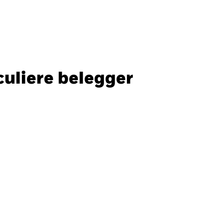
Particuliere belegger
Nederland
SLUITEN
SLUITEN
Zoek
culiere belegger
ada
Chile
ger
i (IFC)
España
an - 日本
Korea - 한국
way
Polska
den
Taiwan - 台灣