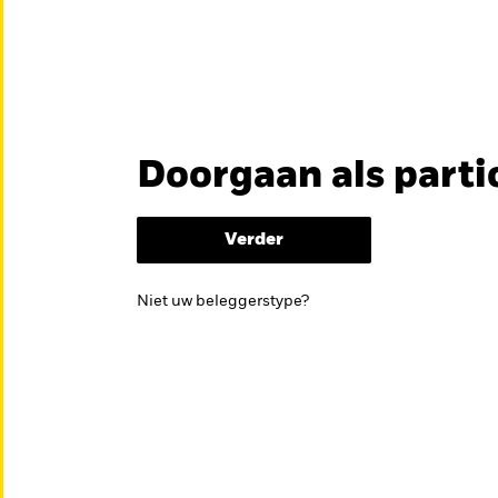
en
Educatie
Over ons
Doorgaan als parti
België
Brazil
Can
ES FONDSEN
Professionele beleg
Denmark
Deutschland
Duba
Verder
Hong Kong - 香港
Italia
Jap
kan helpen om je beleggingsdoelen te bereiken.
Niet uw beleggerstype?
México
Nederland
Nor
Singapore
South Africa
Swe
Õsterreich
Location not listed