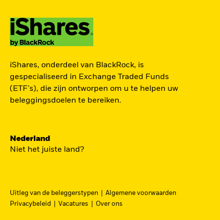
ZOEK iSHARES
iShares, onderdeel van BlackRock, is
FONDSEN
gespecialiseerd in Exchange Traded Funds
(ETF's), die zijn ontworpen om u te helpen uw
Vind een iShares ETF of
beleggingsdoelen te bereiken.
indexfonds dat je kan helpen
om je beleggingsdoelen te
bereiken.
Nederland
Niet het juiste land?
Uitleg van de beleggerstypen
Algemene voorwaarden
BEKIJK PER CATEGORIE
Privacybeleid
Vacatures
Over ons