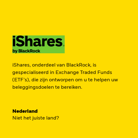
BlackRock
iShares
Aladdin
Verander uw locatie
Ander beleggerstype
Producten
Thema's
Onderzoek & inzicht
Americas Offshore
Australia
ZOEK iSHAR
Particuliere belegger
China Offshore - 中
Colombia
iShares, onderdeel van BlackRock, is
国境外
gespecialiseerd in Exchange Traded Funds
(ETF's), die zijn ontworpen om u te helpen uw
Finland
France
Vind een iShares ETF of indexfonds dat je 
beleggingsdoelen te bereiken.
Luxembourg
Magyarország
Portugal
Schweiz
Nederland
United Kingdom
United States
Niet het juiste land?
BEKIJK PER CATEGORIE