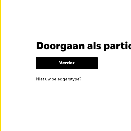
en
Educatie
Over ons
Doorgaan als parti
België
Brazil
Can
ES FONDSEN
Professionele beleg
Denmark
Deutschland
Duba
Verder
Hong Kong - 香港
Italia
Jap
kan helpen om je beleggingsdoelen te bereiken.
Niet uw beleggerstype?
México
Nederland
Nor
Singapore
South Africa
Swe
Õsterreich
Location not listed