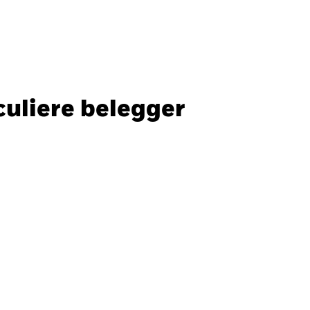
Particuliere belegger
Nederland
SLUITEN
SLUITEN
Zoek
culiere belegger
ada
Chile
ger
i (IFC)
España
an - 日本
Korea - 한국
way
Polska
den
Taiwan - 台灣