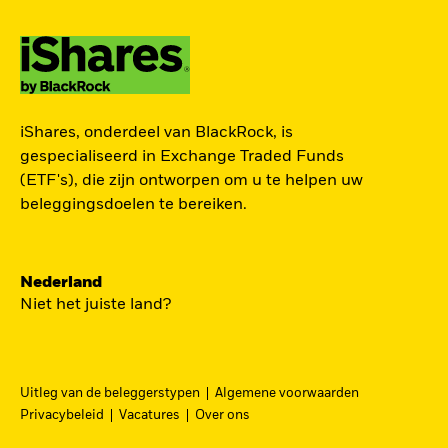
ZOEK iSHARES
iShares, onderdeel van BlackRock, is
FONDSEN
gespecialiseerd in Exchange Traded Funds
(ETF's), die zijn ontworpen om u te helpen uw
Vind een iShares ETF of
beleggingsdoelen te bereiken.
indexfonds dat je kan helpen
om je beleggingsdoelen te
bereiken.
Nederland
Niet het juiste land?
Uitleg van de beleggerstypen
Algemene voorwaarden
BEKIJK PER CATEGORIE
Privacybeleid
Vacatures
Over ons