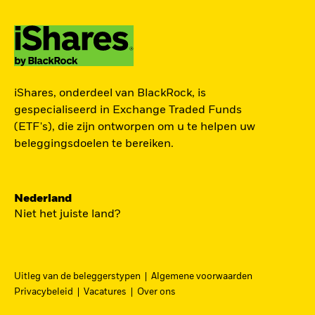
ZOEK iSHARES
iShares, onderdeel van BlackRock, is
FONDSEN
gespecialiseerd in Exchange Traded Funds
(ETF's), die zijn ontworpen om u te helpen uw
Vind een iShares ETF of
beleggingsdoelen te bereiken.
indexfonds dat je kan helpen
om je beleggingsdoelen te
bereiken.
Nederland
Niet het juiste land?
Uitleg van de beleggerstypen
Algemene voorwaarden
BEKIJK PER CATEGORIE
Privacybeleid
Vacatures
Over ons