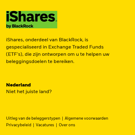
ZOEK iSHARES
iShares, onderdeel van BlackRock, is
FONDSEN
gespecialiseerd in Exchange Traded Funds
(ETF's), die zijn ontworpen om u te helpen uw
Vind een iShares ETF of
beleggingsdoelen te bereiken.
indexfonds dat je kan helpen
om je beleggingsdoelen te
bereiken.
Nederland
Niet het juiste land?
Uitleg van de beleggerstypen
Algemene voorwaarden
BEKIJK PER CATEGORIE
Privacybeleid
Vacatures
Over ons