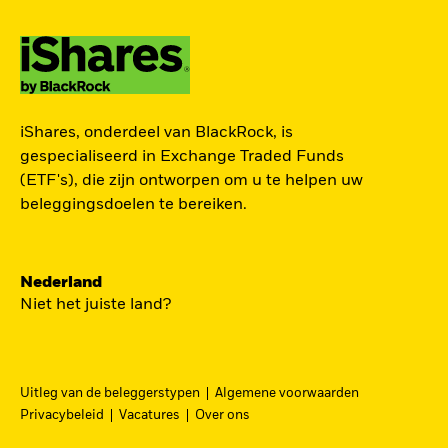
ZOEK iSHARES
iShares, onderdeel van BlackRock, is
FONDSEN
gespecialiseerd in Exchange Traded Funds
(ETF's), die zijn ontworpen om u te helpen uw
Vind een iShares ETF of
beleggingsdoelen te bereiken.
indexfonds dat je kan helpen
om je beleggingsdoelen te
bereiken.
Nederland
Niet het juiste land?
Uitleg van de beleggerstypen
Algemene voorwaarden
BEKIJK PER CATEGORIE
Privacybeleid
Vacatures
Over ons