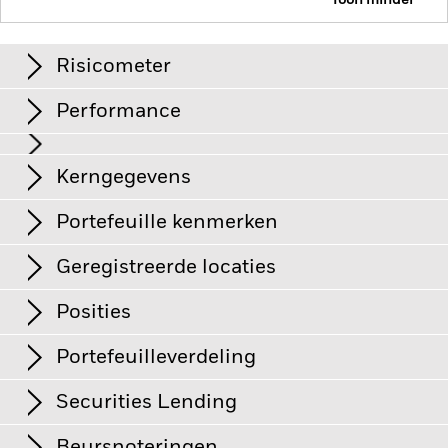
Toon minder
iShares € Ultrashort Bond UCITS ETF
ERCH
Risicometer
Performance
Grafiek
Kerngegevens
Kredietrisico, veranderingen in rentetarieven en/of in de
wanbetalingsquote van emittenten hebben een aanzienlijk
invloed op de prestaties van vastrentende effecten. Potentiële
Volledige grafiek bekijken
Portefeuille kenmerken
of werkelijke verlagingen van de kredietrating kunnen het
Netto-activa
CHF 13.243.686
risiconiveau verhogen.
per 06/aug/2026
Rendement
Tegenpartijrisico: De insolventie van instellingen die diensten
Geregistreerde locaties
leveren zoals de bewaring van activa, of die optreden als
Aantal posities
667
Introductiedatum
28/okt/2024
tegenpartij voor afgeleide instrumenten kunnen de
per 06/aug/2026
Aandelenklasse blootstellen aan financieel verlies.
Posities
Valuta reeks
CHF
Ierland
Kredietrisico: de emittent van een in het Fonds aangehouden
Index-code
IBXXUSE1
effect is mogelijk niet in staat opbrengsten uit te betalen of
Beleggingscategorie
Obligaties
Portefeuilleverdeling
kapitaal terug te betalen. Als een financiële instelling niet aan
Bèta 3 jr.
-
Deze grafiek toont de prestatie van het product als het
Nederland
haar financiële verplichtingen kan voldoen, kunnen de
SFDR-classificatie
Overige
per -
procentuele verlies of de winst per jaar over de afgelopen 1
desbetreffende autoriteiten de financiële activa ervan
Securities Lending
afwaarderen of converteren (d.w.z. 'bail-in'), teneinde de
jaar vergeleken met de benchmark. Het kan u helpen om te
Verenigd Koninkrijk
Total Expense Ratio
0,12%
Gewogen gem. coupon
2,08%
per 06/aug/2026
instelling te redden.
Liquiditeitsrisico: lagere liquiditeit
beoordelen hoe het product in het verleden werd beheerd
per 06/aug/2026
betekent dat er onvoldoende kopers of verkopers zijn om het
Gebruik van winst
Herbeleggend