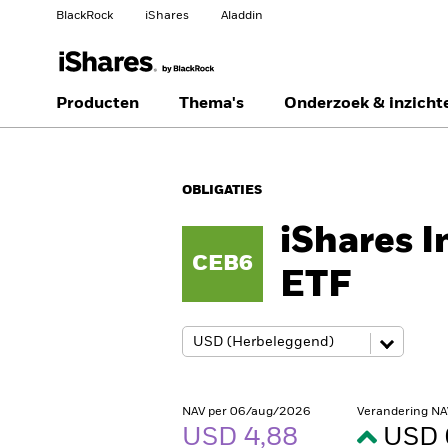
BlackRock
iShares
Aladdin
Verander uw locatie
Ander beleggerstype
Producten
Thema's
Onderzoek & inzicht
Americas Offshore
Australia
Particuliere belegger
OBLIGATIES
China Offshore - 中国
Colombia
境外
iShares 
CEB6
Finland
France
ETF
Luxembourg
Magyarország
Portugal
Schweiz
United Kingdom
United States
NAV per 06/aug/2026
Verandering NA
USD 4,88
USD 