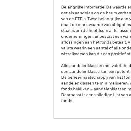
Belangrijke informatie: De waarde e
net als aandelen op de beurs verha
van de ETF's. Twee belangrijke aan va
daalt de marktwaarde van obligaties
staat is om de hoofdsom af te lossen
ondernemingen. Er bestaat een wanb
aflossingen aan het fonds betaalt.
valuta waarin een aantal of alle on
wisselkoersen kan dit een positief o
Alle aandelenklassen met valutahedg
een aandelenklasse kan een potentie
De beheermaatschappij van het fond
aandelenklassen te minimaliseren. Vi
fonds bekijken – aandelenklassen 
Daarnaast is een volledige lijst va
fonds.
iShares India INR Govt