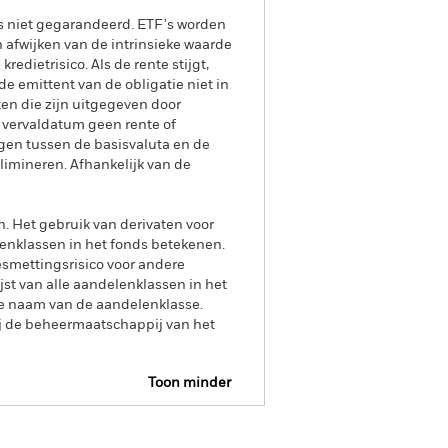
is niet gegarandeerd. ETF's worden
afwijken van de intrinsieke waarde
edietrisico. Als de rente stijgt,
e emittent van de obligatie niet in
ten die zijn uitgegeven door
 vervaldatum geen rente of
gen tussen de basisvaluta en de
limineren. Afhankelijk van de
n. Het gebruik van derivaten voor
lenklassen in het fonds betekenen.
smettingsrisico voor andere
jst van alle aandelenklassen in het
e naam van de aandelenklasse.
ij de beheermaatschappij van het
Toon minder
tus
Download