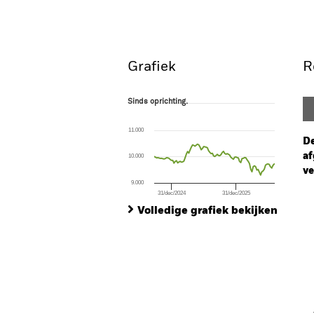
Grafiek
R
Sinds oprichting.
Sinds oprichting.
Line chart with 98 data points.
The chart has 1 X axis displaying Time. Ran
11.000
The chart has 1 Y axis displaying values. Range
De
af
10.000
ve
9.000
31/dec/2024
31/dec/2025
Ch
End of interactive chart.
Ba
Volledige grafiek bekijken
Th
Th
V