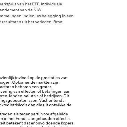
arktprijs van het ETF. Individuele
rendement van de NIW.
ommelingen indien uw belegging in een
 resultaten uit het verleden.
Bron:
ienlijk invloed op de prestaties van
rhogen.
Opkomende markten zijn
factoren behoren een groter
 levering van effecten of betalingen aan
en, landen, valuta's of bedrijven. Dit
evingsgebeurtenissen.
Vastrentende
redietrisico's dan die uit ontwikkelde
ptreden als tegenpartij voor afgeleide
een in het Fonds aangehouden effect is
diteit betekent dat er onvoldoende kopers