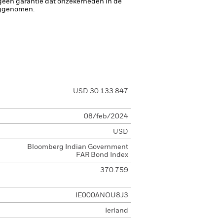
 geen garantie dat onzekerheden in de
eggenomen.
USD 30.133.847
08/feb/2024
USD
Bloomberg Indian Government
FAR Bond Index
370.759
IE000ANOU8J3
Ierland