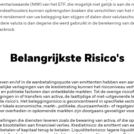
ventariswaarde (NIW) van het ETF, die mogelijk niet gelijk is aan de m
ndeelhouders kunnen opbrengsten boeken die verschillen van het 
t rendement van uw belegging kan stijgen of dalen door valutasch
dere valuta is dan degene die werd gebruikt in de berekening van de
ackrock.
Belangrijkste Risico's
rieven en/of in de wanbetalingsquote van emittenten hebben een aanz
kelijke verlagingen van de kredietrating kunnen het risiconiveau ve
n politieke factoren dan ontwikkelde markten. Tot de overige risico
ggingen in of transfers van activa, de laattijdige of niet-uitgevoerde
 risico's.
Het beleggingsrisico is geconcentreerd in specifieke sector
or lokale economische, markt-, politieke, duurzaamheids- of regelg
r overheden in opkomende markten zijn doorgaans gevoeliger voor k
tellingen die diensten leveren zoals de bewaring van activa, of die o
lootstellen aan financieel verlies.
Kredietrisico: de emittent van 
 betalen of kapitaal terug te betalen.
Liquiditeitsrisico: lagere liqui