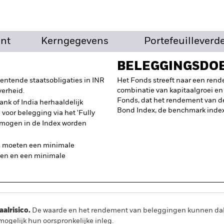
nt
Kerngegevens
Portefeuilleverd
BELEGGINGSDO
rentende staatsobligaties in INR
Het Fonds streeft naar een ren
combinatie van kapitaalgroei en 
verheid.
Fonds, dat het rendement van 
nk of India herhaaldelijk
Bond Index, de benchmark index
 voor belegging via het 'Fully
 mogen in de Index worden
s moeten een minimale
bben en een minimale
lrisico.
De waarde en het rendement van beleggingen kunnen dalen
ogelijk hun oorspronkelijke inleg.