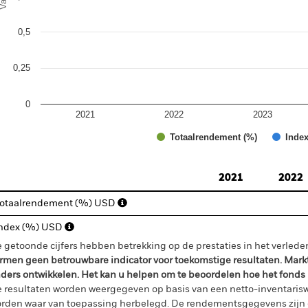
0,5
0,25
0
2021
2022
2023
Totaalrendement (%)
Index
d of interactive chart.
2021
2022
otaalrendement (%) USD
ndex (%) USD
 getoonde cijfers hebben betrekking op de prestaties in het verlede
rmen geen betrouwbare indicator voor toekomstige resultaten. Mark
ders ontwikkelen. Het kan u helpen om te beoordelen hoe het fonds
 resultaten worden weergegeven op basis van een netto-inventaris
rden waar van toepassing herbelegd. De rendementsgegevens zijn 