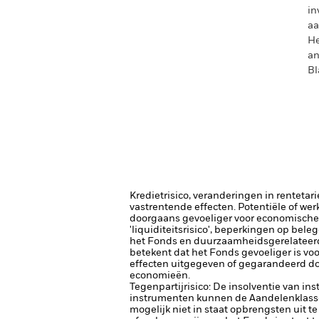
in
aa
He
an
Bl
Kredietrisico, veranderingen in renteta
vastrentende effecten. Potentiële of wer
doorgaans gevoeliger voor economische e
'liquiditeitsrisico', beperkingen op bele
het Fonds en duurzaamheidsgerelateerde
betekent dat het Fonds gevoeliger is vo
effecten uitgegeven of gegarandeerd doo
economieën.
Tegenpartijrisico: De insolventie van ins
instrumenten kunnen de Aandelenklasse b
mogelijk niet in staat opbrengsten uit te