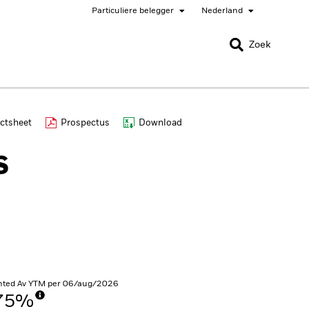
Particuliere belegger
Nederland
SLUITEN
SLUITEN
Zoek
nada
Chile
ctsheet
Prospectus
Download
gger
bai (IFC)
España
S
pan - 日本
Korea - 한국
rway
Polska
eden
Taiwan - 台灣
hted Av YTM per 06/aug/2026
,75%