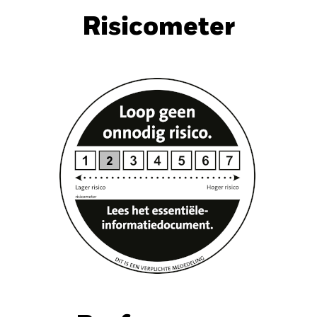
Risicometer
nt
Kerngegevens
Portefeuilleverd