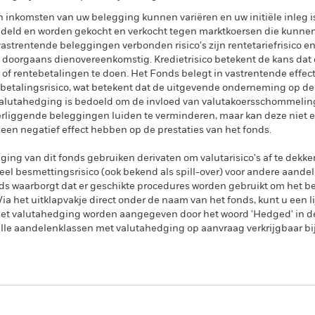
n inkomsten van uw belegging kunnen variëren en uw initiële inleg 
ndeld en worden gekocht en verkocht tegen marktkoersen die kunnen 
strentende beleggingen verbonden risico's zijn rentetariefrisico en kr
 doorgaans dienovereenkomstig. Kredietrisico betekent de kans dat d
 of rentebetalingen te doen. Het Fonds belegt in vastrentende effec
etalingsrisico, wat betekent dat de uitgevende onderneming op de
 Valutahedging is bedoeld om de invloed van valutakoersschommelin
derliggende beleggingen luiden te verminderen, maar kan deze niet e
f een negatief effect hebben op de prestaties van het fonds.
ing van dit fonds gebruiken derivaten om valutarisico's af te dekke
el besmettingsrisico (ook bekend als spill-over) voor andere aande
s waarborgt dat er geschikte procedures worden gebruikt om het be
a het uitklapvakje direct onder de naam van het fonds, kunt u een li
met valutahedging worden aangegeven door het woord 'Hedged' in d
n alle aandelenklassen met valutahedging op aanvraag verkrijgbaar b
PRIIP KID
Factsheet
Prospec