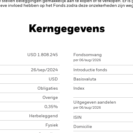
te stellen beleggingen gemakkelijk aan te kopen of te verkopen.
Er is
ieve invloed hebben op het Fonds zodra deze onzekerheden zijn w
Kerngegevens
USD 1.808.245
Fondsomvang
per 06/aug/2026
26/sep/2024
Introductie fonds
USD
Basisvaluta
Obligaties
Index
Overige
Uitgegeven aandelen
0,35%
per 06/aug/2026
Herbeleggend
ISIN
Fysiek
Domicilie