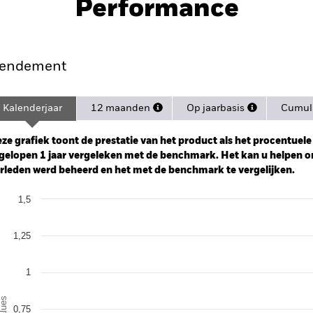
Performance
endement
Kalenderjaar
12 maanden
Op jaarbasis
Cumula
ge: 2024-09-23 00:00:00 to 2026-08-06 00:00:00.
: -10 to 20.
ze grafiek toont de prestatie van het product als het procentuele v
gelopen 1 jaar vergeleken met de benchmark. Het kan u helpen o
rleden werd beheerd en het met de benchmark te vergelijken.
art
1,5
r chart with 2 data series.
e chart has 1 X axis displaying categories.
e chart has 1 Y axis displaying Values. Range: 0 to 1.5.
1,25
1
alues
0,75