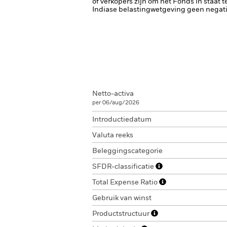
of verkopers zijn om het Fonds in staat 
Indiase belastingwetgeving geen negat
Netto-activa
per 06/aug/2026
Introductiedatum
Valuta reeks
Beleggingscategorie
SFDR-classificatie
Total Expense Ratio
Gebruik van winst
Productstructuur