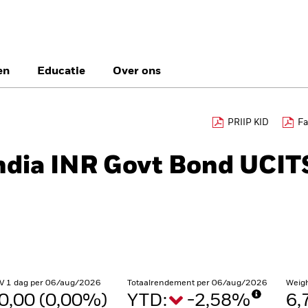
en
Educatie
Over ons
België
Brazil
Ca
PRIIP KID
Fa
Professionele bele
Denmark
Deutschland
Du
India INR Govt Bond UCIT
Hong Kong - 香港
Italia
Ja
México
Nederland
No
Singapore
South Africa
Sw
Õsterreich
Location not listed
V 1 dag per 06/aug/2026
Totaalrendement per 06/aug/2026
Weig
0,00 (0,00%)
YTD:
-2,58%
6