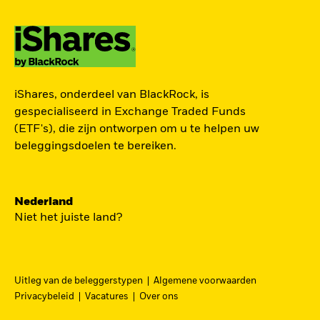
ZOEK iSHARES
iShares, onderdeel van BlackRock, is
FONDSEN
gespecialiseerd in Exchange Traded Funds
(ETF's), die zijn ontworpen om u te helpen uw
Vind een iShares ETF of
beleggingsdoelen te bereiken.
indexfonds dat je kan helpen
om je beleggingsdoelen te
bereiken.
Nederland
Niet het juiste land?
Uitleg van de beleggerstypen
Algemene voorwaarden
BEKIJK PER CATEGORIE
Privacybeleid
Vacatures
Over ons